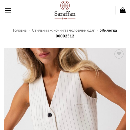
Пропустити
Головна
»
Стильний жіночий та чоловічий одяг
»
Жилетка
00002512