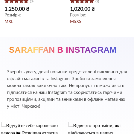
(3)
(2)
Оцінено в
Оцінено в
на
1,250.00
₴
1,020.00
₴
5
з 5
5
з 5
Розміри:
Розміри:
 ₴.
M
XL
M
S
XS
SARAFFAN В INSTAGRAM
Зверніть увагу, деякі новинки представлені виключно для
офлайн магазинів та Instagram. Зробити замовлення
можна також виключно там. Не пропустіть можливість
підписатися на наш Instagram та скористатись гарячими
пропозиціями, акціями та знижками в офлайн магазинах
у місті Черкаси!