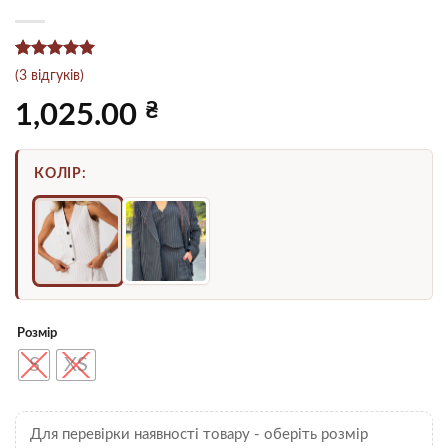
Рейтинг
3
5
(
3
відгуків)
з 5 на
основі
₴
1,025.00
опитування
покупців
КОЛІР:
Розмір
S
XS
Для перевірки наявності товару - оберіть розмір