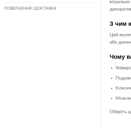
візуально
ПОВЕРНЕННЯ І ДОСТАВКА
декоратив
З чим 
Цей жилет
або джинс
Чому в
Універ
Подовж
Класич
Можлив
Оберіть ц