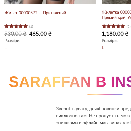
Жилетка 00003
Жилет 00000572 — Приталений
Прямий крій, 
(1)
(2)
Оцінено в
Оцінено в
Оригінальна
Поточна
930.00
₴
465.00
₴
1,180.00
₴
ціна:
ціна:
5
з 5
5
з 5
Розміри:
Розміри:
930.00 ₴.
465.00 ₴.
L
L
SARAFFAN В I
Зверніть увагу, деякі новинки пр
виключно там. Не пропустіть можл
знижками в офлайн магазинах у мі