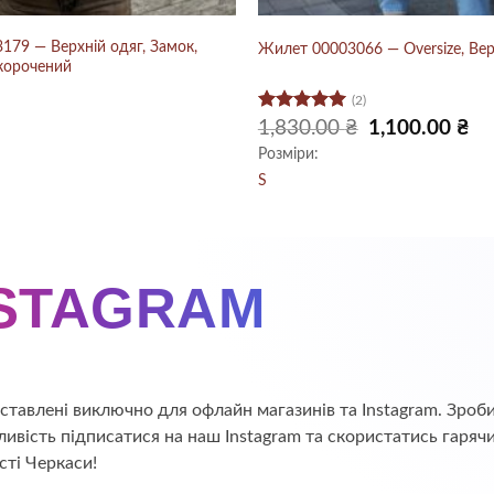
179 — Верхній одяг, Замок,
Жилет 00003066 — Oversize, Вер
Укорочений
(2)
Оцінено в
Оригінальна
По
1,830.00
₴
1,100.00
₴
ціна:
цін
5
з 5
Розміри:
1,830.00 ₴.
1,1
S
NSTAGRAM
едставлені виключно для офлайн магазинів та Instagram. Зр
ивість підписатися на наш Instagram та скористатись гаряч
сті Черкаси!