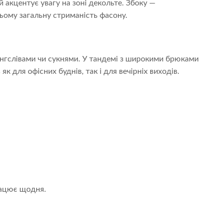
й акцентує увагу на зоні декольте. Збоку —
ьому загальну стриманість фасону.
нгслівами чи сукнями. У тандемі з широкими брюками
 для офісних буднів, так і для вечірніх виходів.
працює щодня.