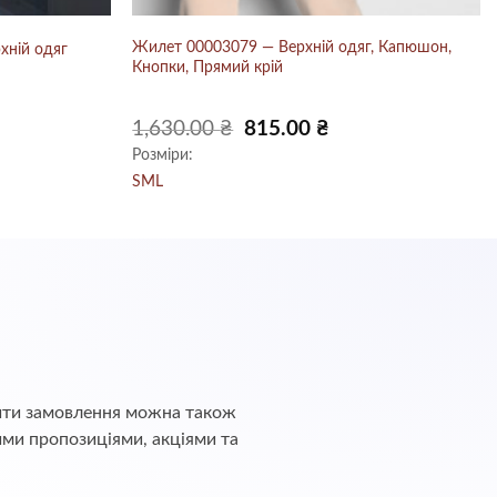
Жилет 00003079 — Верхній одяг, Капюшон,
хній одяг
Кнопки, Прямий крій
точна
Оригінальна
Поточна
1,630.00
₴
815.00
₴
а:
ціна:
ціна:
Розміри:
00.00 ₴.
1,630.00 ₴.
815.00 ₴.
S
M
L
обити замовлення можна також
ими пропозиціями, акціями та