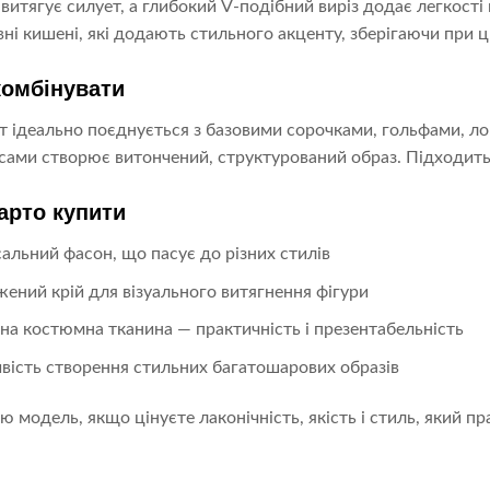
 витягує силует, а глибокий V-подібний виріз додає легкості 
ні кишені, які додають стильного акценту, зберігаючи при ц
комбінувати
 ідеально поєднується з базовими сорочками, гольфами, ло
ами створює витончений, структурований образ. Підходить як
арто купити
сальний фасон, що пасує до різних стилів
ений крій для візуального витягнення фігури
на костюмна тканина — практичність і презентабельність
ість створення стильних багатошарових образів
ю модель, якщо цінуєте лаконічність, якість і стиль, який 