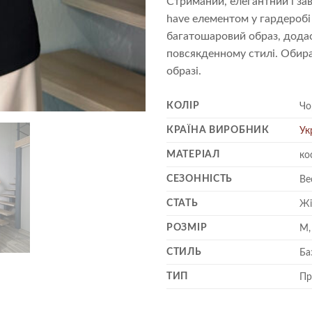
Стриманий, елегантний і з
have елементом у гардеробі
багатошаровий образ, додаст
повсякденному стилі. Обира
образі.
КОЛІР
Чо
КРАЇНА ВИРОБНИК
Ук
МАТЕРІАЛ
ко
СЕЗОННІСТЬ
Ве
СТАТЬ
Жі
РОЗМІР
M,
СТИЛЬ
Ба
ТИП
Пр