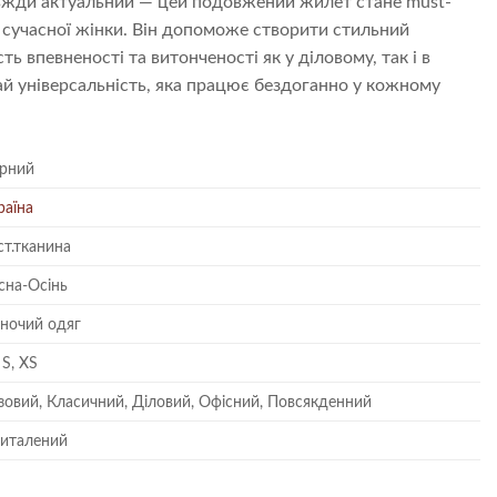
авжди актуальний — цей подовжений жилет стане must-
 сучасної жінки. Він допоможе створити стильний
ь впевненості та витонченості як у діловому, так і в
й універсальність, яка працює бездоганно у кожному
рний
раїна
ст.тканина
сна-Осінь
ночий одяг
 S, XS
зовий, Класичний, Діловий, Офісний, Повсякденний
италений