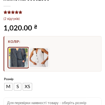
Рейтинг
2
5
(
2
відгуків)
з 5 на
основі
₴
1,020.00
опитування
покупців
КОЛІР:
Розмір
M
S
XS
Для перевірки наявності товару - оберіть розмір