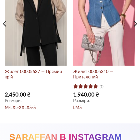
Жилет 00005637 — Прямий
Жилет 00005310 —
крій
Приталений
(3)
Оцінено в
на
2,450.00
₴
1,940.00
₴
5
з 5
Розміри:
Розміри:
 ₴.
M-L
XL-XXL
XS-S
L
M
S
SARAFFAN В INSTAGRAM