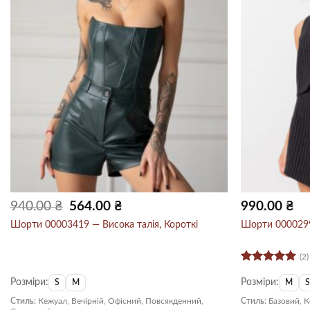
Оригінальна
Поточна
940.00
₴
564.00
₴
990.00
₴
ціна:
ціна:
940.00 ₴.
564.00 ₴.
Шорти 00003419 — Висока талія, Короткі
Шорти 0000299
(2)
Оцінено в
Розміри:
Розміри:
5
з 5
S
M
M
Стиль:
Кежуал, Вечірній, Офісний, Повсякденний,
Стиль:
Базовий, 