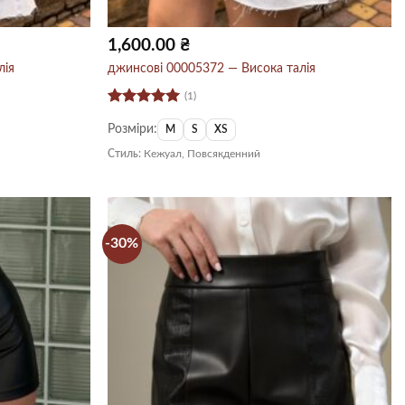
1,600.00
₴
лія
джинсові 00005372 — Висока талія
(1)
Оцінено в
Розміри:
5
з 5
M
S
XS
Стиль:
Кежуал, Повсякденний
-30%