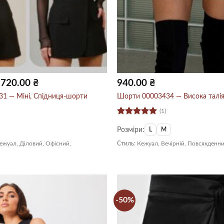
Оригінальна
Поточна
720.00
₴
940.00
₴
ціна:
ціна:
1,200.00 ₴.
720.00 ₴.
1 — Міні, Спідниця-шорти
Шорти 00003434 — Висока талія,
(1)
Оцінено в
Розміри:
5
з 5
L
M
ежуал, Діловий, Офісний,
Стиль:
Кежуал, Вечірній, Повсякденн
-50%