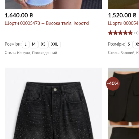
1,640.00
₴
1,520.00
₴
Шорти 00005473 — Висока талія, Короткі
Шорти 0000543
(1)
Оцінено в
Розміри:
Розміри:
5
з 5
L
M
XS
XXL
S
X
Стиль:
Кежуал, Повсякденний
Стиль:
Базовий, 
-40%