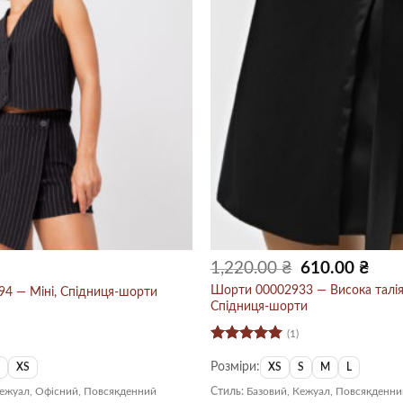
Оригінальна
Пото
1,220.00
₴
610.00
₴
ціна:
ціна:
1,220.00 ₴.
610.0
Шорти 00002933 — Висока талія,
4 — Міні, Спідниця-шорти
Спідниця-шорти
(1)
Оцінено в
Розміри:
5
з 5
S
XS
XS
S
M
L
Кежуал, Офісний, Повсякденний
Стиль:
Базовий, Кежуал, Повсякденни