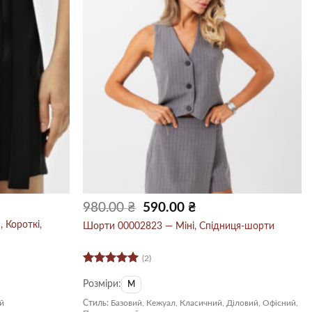
чна
Оригінальна
Поточна
980.00
₴
590.00
₴
ціна:
ціна:
0 ₴.
980.00 ₴.
590.00 ₴.
 Короткі,
Шорти 00002823 — Міні, Спідниця-шорти
(2)
Оцінено в
Розміри:
5
з 5
M
й
Стиль:
Базовий, Кежуал, Класичний, Діловий, Офісний,