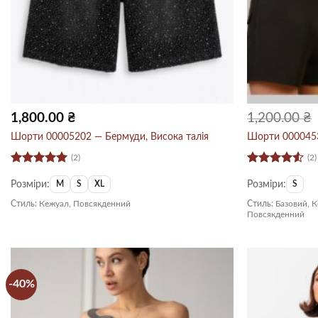
1,800.00
₴
1,200.00
₴
Шорти 00005202 — Бермуди, Висока талія
Шорти 0000453
(2)
(2)
Оцінено в
Оцінено
Розміри:
Розміри:
5
з 5
в
4.5
з 5
M
S
XL
S
Стиль:
Кежуал, Повсякденний
Стиль:
Базовий, К
Повсякденний
-40%