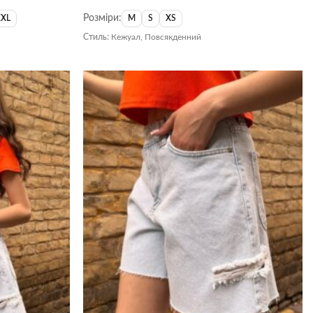
Розміри:
XXL
M
S
XS
Стиль:
Кежуал, Повсякденний