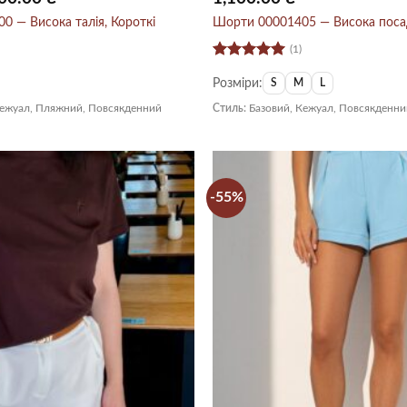
на:
ціна:
0.00 ₴.
400.00 ₴.
0 — Висока талія, Короткі
Шорти 00001405 — Висока посад
(1)
Оцінено в
Розміри:
5
з 5
S
M
L
Кежуал, Пляжний, Повсякденний
Стиль:
Базовий, Кежуал, Повсякденни
-55%