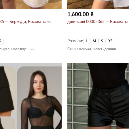
1,600.00
₴
5 — Бермуди, Висока талія
джинсові 00005365 — Висока та
Розміри:
S
L
M
S
XS
Кежуал, Повсякденний
Стиль:
Кежуал, Повсякденний