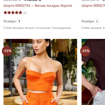
ціна:
ціна:
ці
880.00 ₴.
440.00 ₴.
88
Шорти 00002742 — Висока посадка, Короткі
Шорти 0000270
(1)
Оцінено в
Розміри:
Розміри:
5
з 5
S
L
Стиль:
Базовий, Кежуал, Класичний, Повсякденний
Стиль:
Базовий, 
-55%
-25%