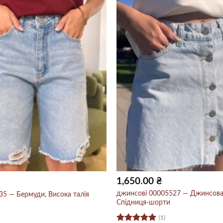
1,650.00
₴
джинсові 00005527 — Джинсова,
5 — Бермуди, Висока талія
Спідниця-шорти
(1)