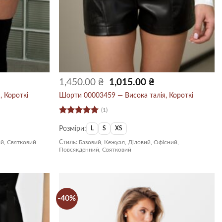
Оригінальна
Поточна
1,450.00
₴
1,015.00
₴
ціна:
ціна:
1,450.00 ₴.
1,015.00 ₴.
 Короткі
Шорти 00003459 — Висока талія, Короткі
(1)
Оцінено в
Розміри:
5
з 5
L
S
XS
ий, Святковий
Стиль:
Базовий, Кежуал, Діловий, Офісний,
Повсякденний, Святковий
-40%