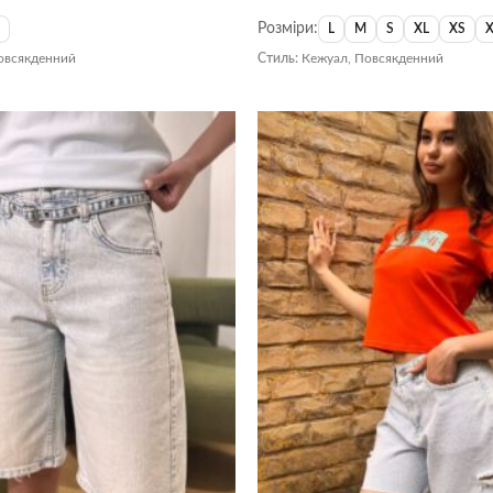
Оцінено в
Розміри:
5
з 5
S
L
M
S
XL
XS
овсякденний
Стиль:
Кежуал, Повсякденний