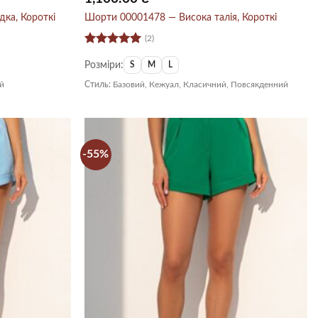
ка, Короткі
Шорти 00001478 — Висока талія, Короткі
(2)
Оцінено в
Розміри:
5
з 5
S
M
L
й
Стиль:
Базовий, Кежуал, Класичний, Повсякденний
-55%