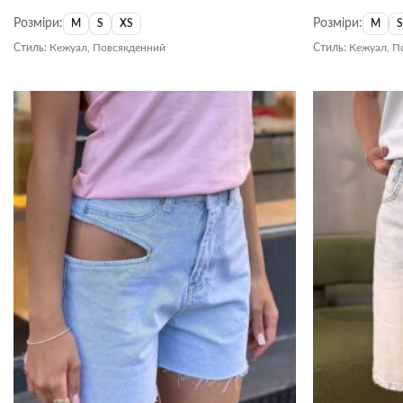
Оцінено
Розміри:
Розміри:
в
4
з 5
M
S
XS
M
Стиль:
Кежуал, Повсякденний
Стиль:
Кежуал, П