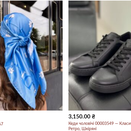
3,150.00
₴
Кеди чоловічі 00003549 — Класич
67
Ретро, Шкіряні