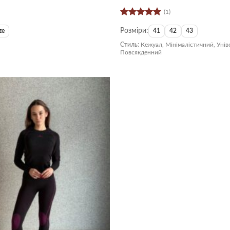
(1)
Оцінено в
Розміри:
5
з 5
ze
41
42
43
Стиль:
Кежуал, Мінімалістичний, Унів
Повсякденний