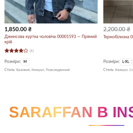
1,850.00
₴
2,200.00
₴
Джинсова куртка чоловіча 00001593 — Прямий
Термобілизна 
крій
(1)
Оцінено
Розміри:
Розміри:
в
4
з 5
M
L-XL
Стиль:
Базовий, Кежуал, Повсякденний
Стиль:
Кежуал, С
SARAFFAN В I