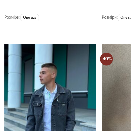
Розміри:
Розміри:
One size
One si
-40%