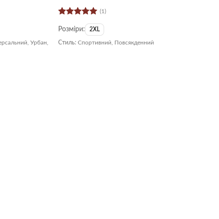
(1)
Оцінено в
Розміри:
5
з 5
2XL
ерсальний, Урбан,
Стиль:
Спортивний, Повсякденний