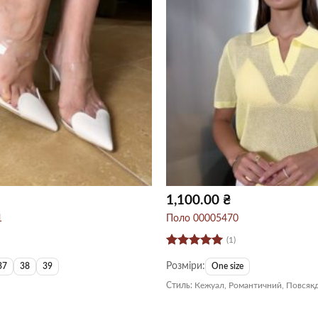
1,100.00
₴
1
Поло 00005470
(1)
Оцінено в
Розміри:
5
з 5
37
38
39
One size
Стиль:
Кежуал, Романтичний, Повсяк