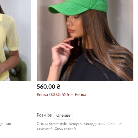
560.00
₴
Кепка 00005526 — Кепка
Розміри:
One size
денний
Стиль:
Street style, Кежуал, Молодіжний, Осінньо-
весняний, Спортивний