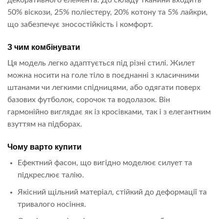
декоративного елемента. До складу тканини входить
50% віскози, 25% поліестеру, 20% котону та 5% лайкри,
що забезпечує зносостійкість і комфорт.
З чим комбінувати
Ця модель легко адаптується під різні стилі. Жилет
можна носити на голе тіло в поєднанні з класичними
штанами чи легкими спідницями, або одягати поверх
базових футболок, сорочок та водолазок. Він
гармонійно виглядає як із кросівками, так і з елегантним
взуттям на підборах.
Чому варто купити
Ефектний фасон, що вигідно моделює силует та
підкреслює талію.
Якісний щільний матеріал, стійкий до деформації та
тривалого носіння.