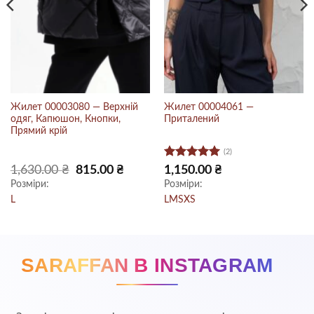
Жилет 00003080 — Верхній
Жилет 00004061 —
одяг, Капюшон, Кнопки,
Приталений
Прямий крій
(2)
Оцінено в
на
Оригінальна
Поточна
1,630.00
₴
815.00
₴
1,150.00
₴
ціна:
ціна:
5
з 5
Розміри:
Розміри:
 ₴.
1,630.00 ₴.
815.00 ₴.
L
L
M
S
XS
SARAFFAN В INSTAGRAM