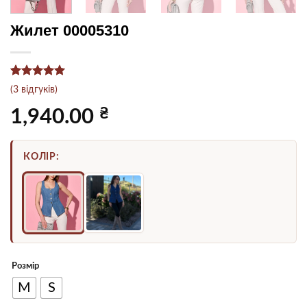
Жилет 00005310
Рейтинг
3
5
(
3
відгуків)
з 5 на
основі
₴
1,940.00
опитування
покупців
КОЛІР:
Розмір
M
S