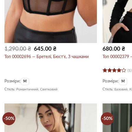
Оригінальна
Поточна
1,290.00
₴
645.00
₴
680.00
₴
ціна:
ціна:
1,290.00 ₴.
645.00 ₴.
Топ 00002696 — Бретелі, Бюст’є, З чашками
Топ 00002379 —
(1)
Оцінено
Розміри:
Розміри:
в
4
з 5
M
M
Стиль:
Романтичний, Святковий
Стиль:
Базовий, 
-50%
-50%