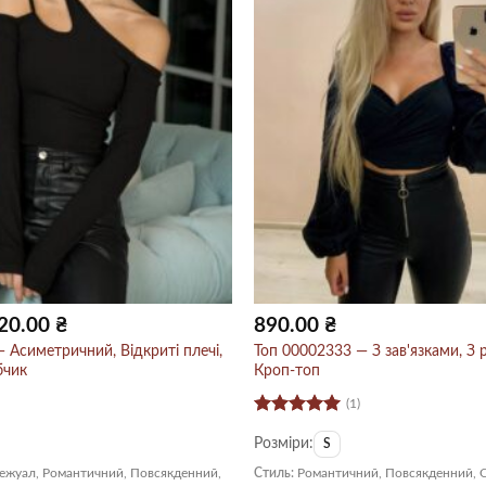
игінальна
Поточна
20.00
₴
890.00
₴
на:
ціна:
0.00 ₴.
420.00 ₴.
 Асиметричний, Відкриті плечі,
Топ 00002333 — З зав'язками, З 
бчик
Кроп-топ
(1)
Оцінено в
Розміри:
5
з 5
S
Кежуал, Романтичний, Повсякденний,
Стиль:
Романтичний, Повсякденний, 