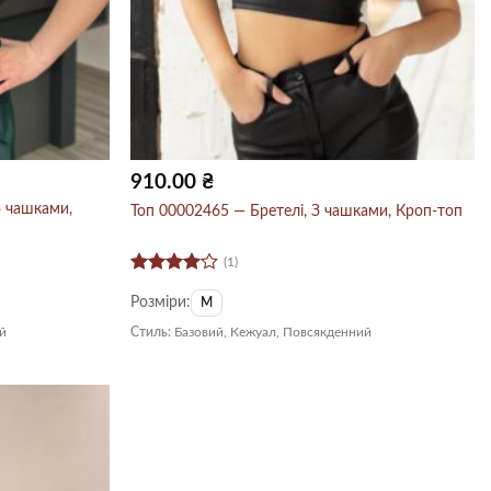
910.00
₴
З чашками,
Топ 00002465 — Бретелі, З чашками, Кроп-топ
(1)
Оцінено
Розміри:
в
4
з 5
M
й
Стиль:
Базовий, Кежуал, Повсякденний