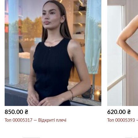
850.00
₴
620.00
₴
Топ 00005317 — Відкриті плечі
Топ 00005393 —