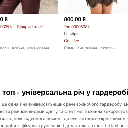
00
₴
800.00
₴
03296 — Відкриті плечі
Топ 00005389
:
Розміри:
One size
азовий, Кежуал, Повсякденний
Стиль:
Романтичний, Святковий
топ - універсальна річ у гардероб
 це одна з найуніверсальніших речей жіночого гардеробу. Це
ься з різними видами одягу та стилями. Її можна використов
я: від повсякденного носіння до елегантних вечірніх виході
ьно робить фігуру стрункішою і додає елегантності. Далі по