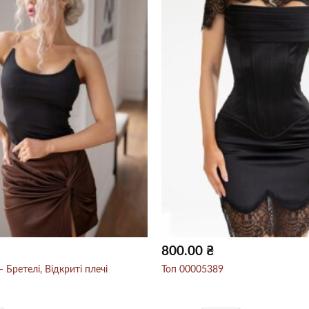
800.00
₴
 Бретелі, Відкриті плечі
Топ 00005389