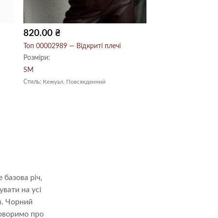
820.00
₴
Топ 00002989 — Відкриті плечі
Розміри:
S
M
Стиль:
Кежуал, Повсякденний
і
 базова річ,
увати на усі
в. Чорний
говоримо про