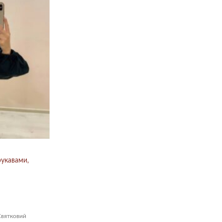
рукавами,
Святковий