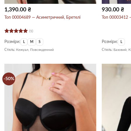
1,390.00
₴
930.00
₴
Топ 00004689 — Асиметричний, Бретелі
Топ 00003412 —
(1)
Оцінено в
Розміри:
Розміри:
5
з 5
L
M
S
L
Стиль:
Кежуал, Повсякденний
Стиль:
Базовий, 
-50%