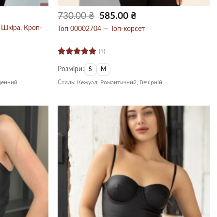
Оригінальна
Поточна
730.00
₴
585.00
₴
ціна:
ціна:
730.00 ₴.
585.00 ₴.
 Шкіра, Кроп-
Топ 00002704 — Топ-корсет
(1)
Оцінено в
Розміри:
5
з 5
S
M
денний
Стиль:
Кежуал, Романтичний, Вечірній