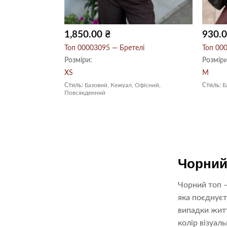
1,850.00
₴
930.
лі
Топ 00003095 — Бретелі
Топ 000
Розміри:
Розміри
XS
M
Офісний,
Стиль:
Базовий, Кежуал, Офісний,
Стиль:
Б
Повсякденний
Чорний 
Чорний топ –
яка поєднуєт
випадки житт
колір візуал