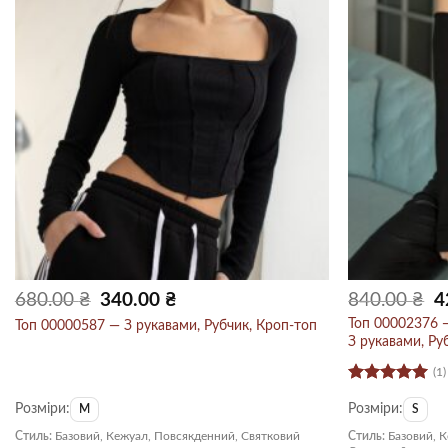
Оригінальна
Поточна
Ор
680.00
₴
340.00
₴
840.00
₴
4
ціна:
ціна:
ці
680.00 ₴.
340.00 ₴.
84
Топ 00002376 —
Топ 00000587 — З рукавами, Рубчик, Кроп-топ
З рукавами, Ру
(1)
Оцінено в
Розміри:
Розміри:
5
з 5
M
S
Стиль:
Базовий, Кежуал, Повсякденний, Святковий
Стиль:
Базовий, 