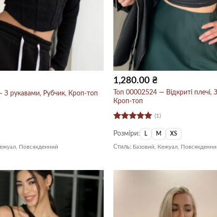
1,280.00
₴
Топ 00002524 — Відкриті плечі, 
 З рукавами, Рубчик, Кроп-топ
Кроп-топ
(1)
Оцінено в
Розміри:
5
з 5
L
M
XS
Кежуал, Повсякденний
Стиль:
Базовий, Кежуал, Повсякденни