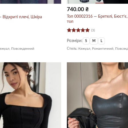
740.00
₴
Топ 00002316 — Бретелі, Бюст'є,
 Відкриті плечі, Шкіра
топ
(3)
Оцінено в
Розміри:
5
з 5
S
M
L
Кежуал, Повсякденний
Стиль:
Кежуал, Романтичний, Повсяк