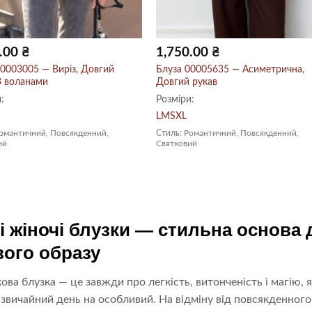
0.00
₴
1,750.00
₴
00003005 — Виріз, Довгий
Блуза 00005635 — Асиметрична,
З воланами
Довгий рукав
:
Розміри:
L
M
S
XL
омантичний, Повсякденний,
Стиль:
Романтичний, Повсякденний,
ий
Святковий
і жіночі блузки — стильна основа 
вого образу
ова блузка — це завжди про легкість, витонченість і магію, 
звичайний день на особливий. На відміну від повсякденного