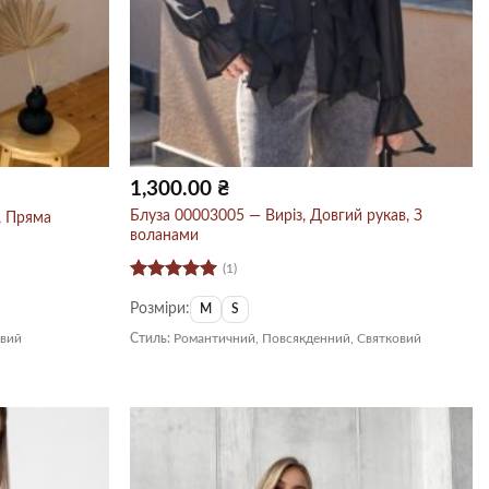
1,300.00
₴
Блуза 00003005 — Виріз, Довгий рукав, З
, Пряма
воланами
(1)
Оцінено в
Розміри:
5
з 5
M
S
овий
Стиль:
Романтичний, Повсякденний, Святковий