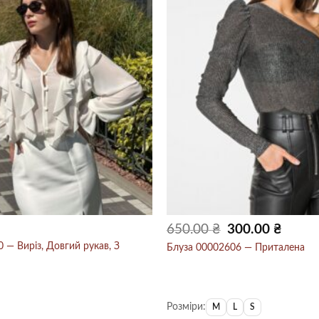
Оригінальна
Поточн
650.00
₴
300.00
₴
ціна:
ціна:
650.00 ₴.
300.00 ₴
 — Виріз, Довгий рукав, З
Блуза 00002606 — Приталена
Розміри:
M
L
S