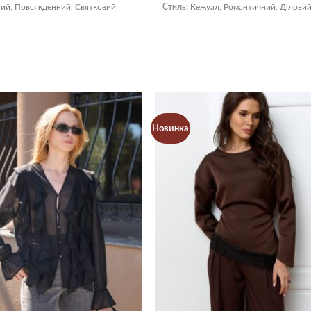
ий, Повсякденний, Святковий
Стиль:
Кежуал, Романтичний, Діловий
Новинка