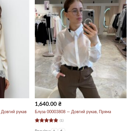
1,640.00
₴
 Довгий рукав
Блуза 00003808 — Довгий рукав, Пряма
(1)
Оцінено в