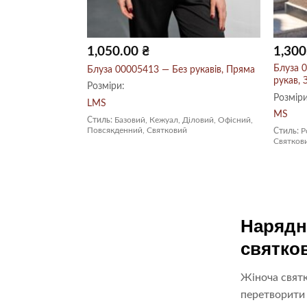
1,050.00
₴
1,30
гий рукав,
Блуза 
Блуза 00005413 — Без рукавів, Пряма
рукав, 
Розміри:
Розміри
L
M
S
M
S
Стиль:
Базовий, Кежуал, Діловий, Офісний,
Повсякденний, Святковий
Повсякденний
Стиль:
Р
Святков
Нарядн
святко
Жіноча святк
перетворити 