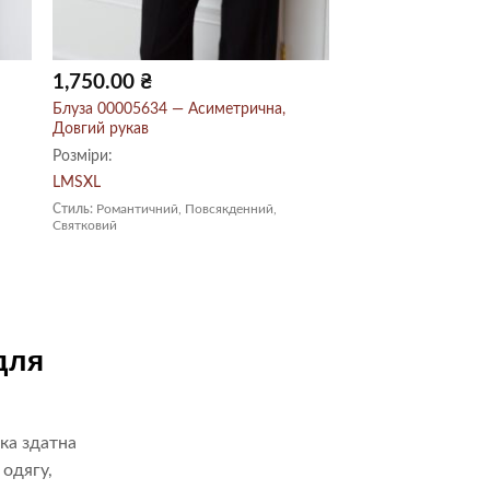
1,750.00
₴
Блуза 00005634 — Асиметрична,
Довгий рукав
Розміри:
L
M
S
XL
Стиль:
Романтичний, Повсякденний,
Святковий
для
яка здатна
 одягу,