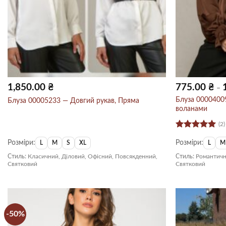
1,850.00
₴
775.00
₴
–
Блуза 00004009
Блуза 00005233 — Довгий рукав, Пряма
воланами
(2)
Оцінено в
Розміри:
Розміри:
5
з 5
L
M
S
XL
L
M
Стиль:
Класичний, Діловий, Офісний, Повсякденний,
Стиль:
Романтичн
Святковий
Святковий
-50%