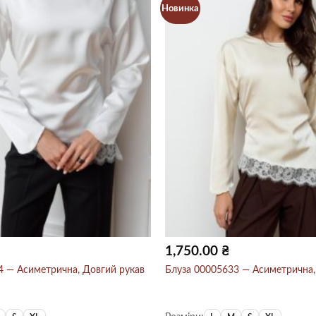
Новинка
1,750.00
₴
4 — Асиметрична, Довгий рукав
Блуза 00005633 — Асиметрична,