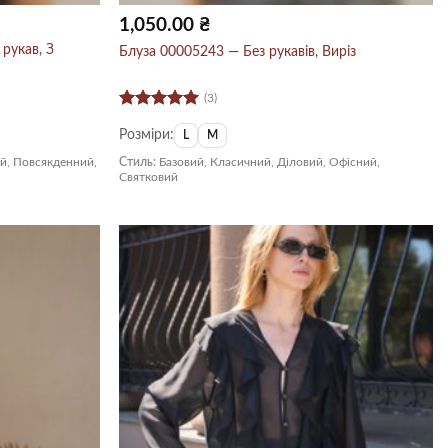
1,050.00
₴
рукав, З
Блуза 00005243 — Без рукавів, Виріз
(3)
Оцінено в
Розміри:
5
з 5
L
M
й, Повсякденний,
Стиль:
Базовий, Класичний, Діловий, Офісний,
Святковий