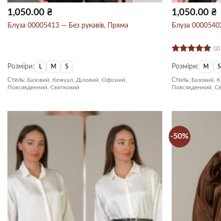
1,050.00
₴
1,050.00
₴
Блуза 00005413 — Без рукавів, Пряма
Блуза 00005402
(2)
Оцінено в
Розміри:
Розміри:
5
з 5
L
M
S
M
Стиль:
Базовий, Кежуал, Діловий, Офісний,
Стиль:
Базовий, К
Повсякденний, Святковий
Повсякденний, С
-50%