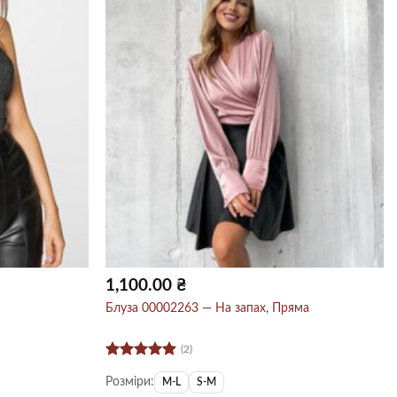
а
1,100.00
₴
.
Блуза 00002263 — На запах, Пряма
(2)
Оцінено в
Розміри:
5
з 5
M-L
S-M