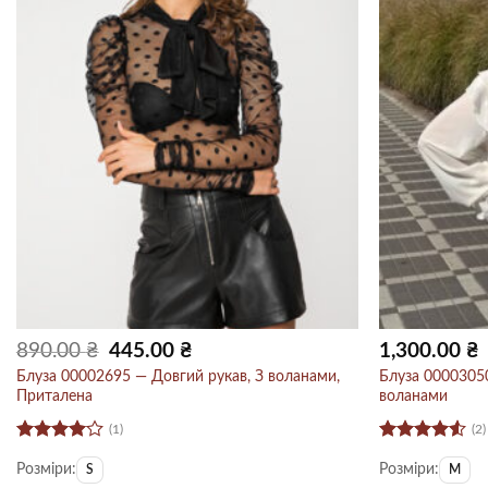
Оригінальна
Поточна
890.00
₴
445.00
₴
1,300.00
₴
ціна:
ціна:
890.00 ₴.
445.00 ₴.
Блуза 00002695 — Довгий рукав, З воланами,
Блуза 00003050
Приталена
воланами
(1)
(2)
Оцінено
Оцінено
Розміри:
Розміри:
в
4
з 5
в
4.5
з 5
S
M