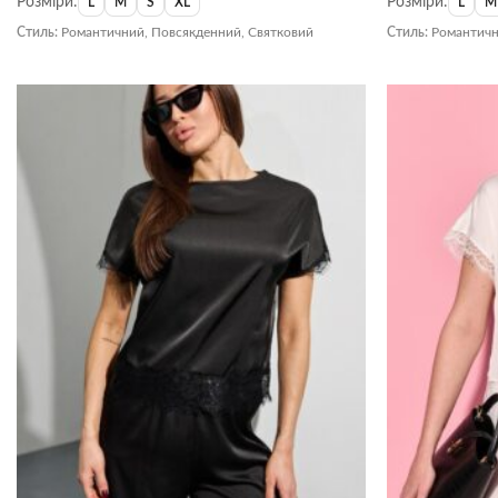
Розміри:
Розміри:
L
M
S
XL
L
M
Стиль:
Романтичний, Повсякденний, Святковий
Стиль:
Романтичн