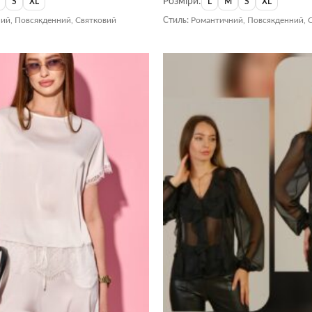
Розміри:
S
XL
L
M
S
XL
ий, Повсякденний, Святковий
Стиль:
Романтичний, Повсякденний, 