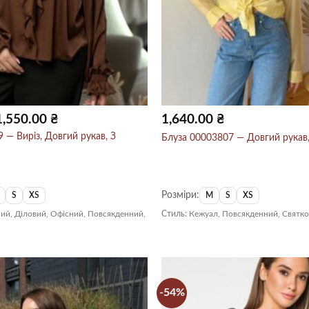
Діапазон
1,550.00
₴
1,640.00
₴
цін:
від
 — Виріз, Довгий рукав, З
Блуза 00003807 — Довгий рукав
775.00 ₴
до
1,550.00 ₴
Розміри:
S
XS
M
S
XS
ий, Діловий, Офісний, Повсякденний,
Стиль:
Кежуал, Повсякденний, Святк
-54%