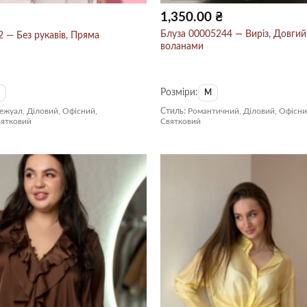
1,350.00
₴
Блуза 00005244 — Виріз, Довгий 
 — Без рукавів, Пряма
воланами
Розміри:
S
M
ежуал, Діловий, Офісний,
Стиль:
Романтичний, Діловий, Офісни
вятковий
Святковий