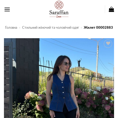
Пропустити
Головна
»
Стильний жіночий та чоловічий одяг
»
Жилет 00002883