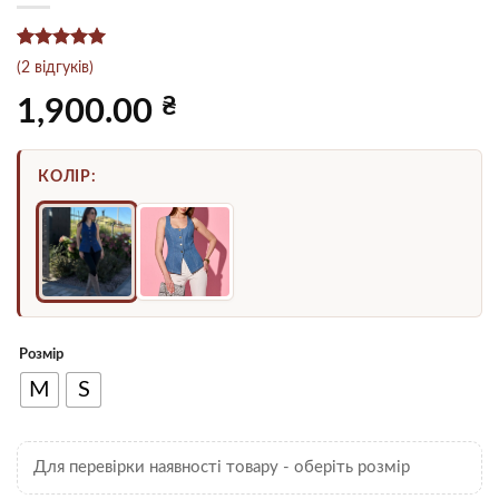
Рейтинг
2
5
(
2
відгуків)
з 5 на
основі
₴
1,900.00
опитування
покупців
КОЛІР:
Розмір
M
S
Для перевірки наявності товару - оберіть розмір