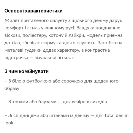
Основні характеристики
Жилет приталеного силуету з щільного деніму дарує
комфорт і стиль у кожному русі. Завдяки поєднанню
віскози, поліестеру, котону й лайкри, модель приємна
до тіла, зберігає форму та довго служить. Застібка на
металеві ґудзики додає характеру, а контрастна
відстрочка — візуальної чіткості.
З чим комбінувати
– З білою футболкою або сорочкою для щоденного
образу
– З топами або блузами — для вечірніх виходів
– Зі спідницями або штанами із деніму — для total denim
look