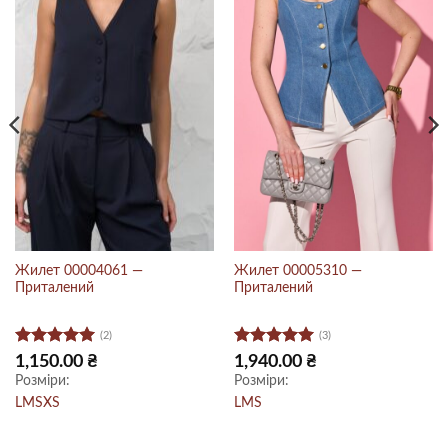
Жилет 00004061 —
Жилет 00005310 —
Приталений
Приталений
(2)
(3)
Оцінено в
Оцінено в
1,150.00
₴
1,940.00
₴
5
з 5
5
з 5
Розміри:
Розміри:
L
M
S
XS
L
M
S