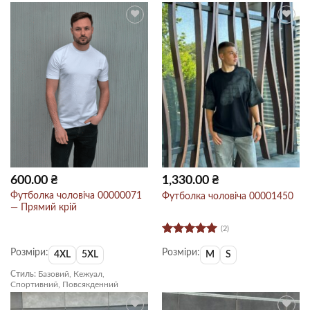
600.00
₴
1,330.00
₴
Футболка чоловіча 00000071
Футболка чоловіча 00001450
— Прямий крій
(2)
Оцінено в
Розміри:
Розміри:
5
з 5
4XL
5XL
M
S
Стиль:
Базовий, Кежуал,
Спортивний, Повсякденний