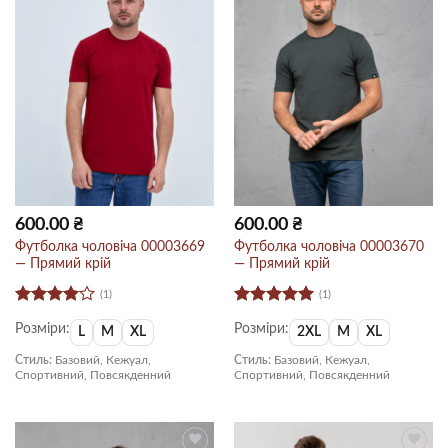
600.00
₴
600.00
₴
Футболка чоловіча 00003669
Футболка чоловіча 00003670
— Прямий крій
— Прямий крій
(1)
(1)
Оцінено
Оцінено в
Розміри:
Розміри:
в
4
з 5
5
з 5
L
M
XL
2XL
M
XL
Стиль:
Базовий, Кежуал,
Стиль:
Базовий, Кежуал,
Спортивний, Повсякденний
Спортивний, Повсякденний