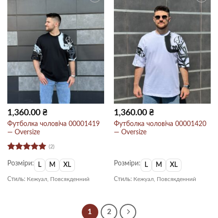
1,360.00
₴
1,360.00
₴
Футболка чоловіча 00001419
Футболка чоловіча 00001420
— Oversize
— Oversize
(2)
Оцінено в
Розміри:
Розміри:
5
з 5
L
M
XL
L
M
XL
Стиль:
Кежуал, Повсякденний
Стиль:
Кежуал, Повсякденний
1
2