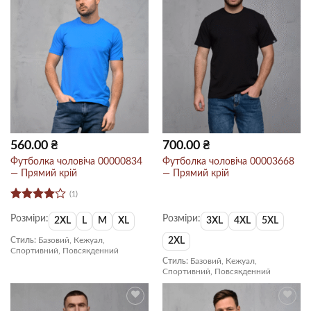
560.00
₴
700.00
₴
Футболка чоловіча 00000834
Футболка чоловіча 00003668
— Прямий крій
— Прямий крій
(1)
Оцінено
Розміри:
Розміри:
в
4
з 5
2XL
L
M
XL
3XL
4XL
5XL
Стиль:
Базовий, Кежуал,
2XL
Спортивний, Повсякденний
Стиль:
Базовий, Кежуал,
Спортивний, Повсякденний