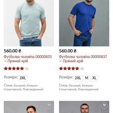
560.00
₴
560.00
₴
Футболка чоловіча 00000835
Футболка чоловіча 00000837
— Прямий крій
— Прямий крій
(1)
(2)
Оцінено в
Оцінено в
Розміри:
Розміри:
5
з 5
5
з 5
2XL
2XL
M
XL
Стиль:
Базовий, Кежуал,
Стиль:
Базовий, Кежуал,
Спортивний, Повсякденний
Спортивний, Повсякденний