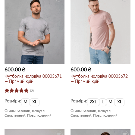
600.00
₴
600.00
₴
Футболка чоловіча 00003671
Футболка чоловіча 00003672
— Прямий крій
— Прямий крій
(2)
Оцінено в
Розміри:
Розміри:
5
з 5
M
XL
2XL
L
M
XL
Стиль:
Базовий, Кежуал,
Стиль:
Базовий, Кежуал,
Спортивний, Повсякденний
Спортивний, Повсякденний