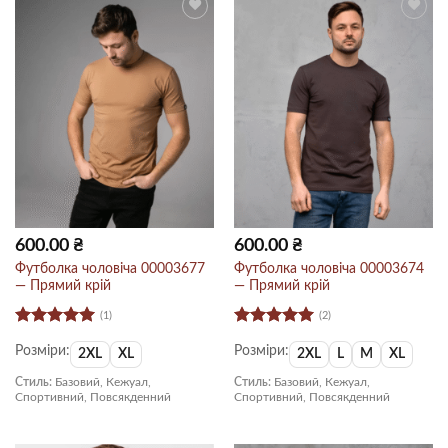
600.00
₴
600.00
₴
Футболка чоловіча 00003677
Футболка чоловіча 00003674
— Прямий крій
— Прямий крій
(1)
(2)
Оцінено в
Оцінено в
Розміри:
Розміри:
5
з 5
5
з 5
2XL
XL
2XL
L
M
XL
Стиль:
Базовий, Кежуал,
Стиль:
Базовий, Кежуал,
Спортивний, Повсякденний
Спортивний, Повсякденний