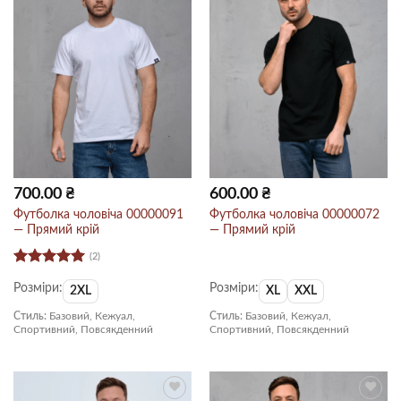
700.00
₴
600.00
₴
Футболка чоловіча 00000091
Футболка чоловіча 00000072
— Прямий крій
— Прямий крій
(2)
Оцінено в
Розміри:
Розміри:
5
з 5
2XL
XL
XXL
Стиль:
Базовий, Кежуал,
Стиль:
Базовий, Кежуал,
Спортивний, Повсякденний
Спортивний, Повсякденний