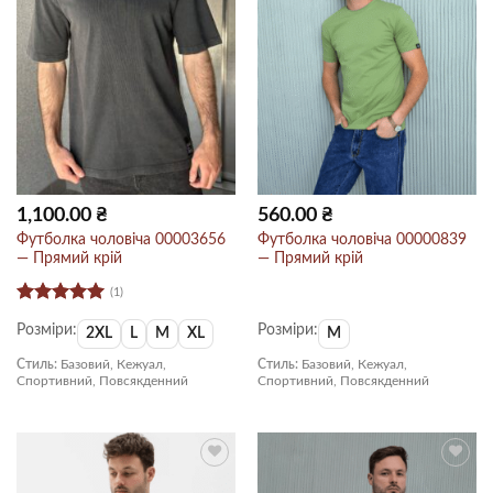
1,100.00
₴
560.00
₴
Футболка чоловіча 00003656
Футболка чоловіча 00000839
— Прямий крій
— Прямий крій
(1)
Оцінено в
Розміри:
Розміри:
5
з 5
2XL
L
M
XL
M
Стиль:
Базовий, Кежуал,
Стиль:
Базовий, Кежуал,
Спортивний, Повсякденний
Спортивний, Повсякденний