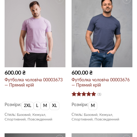
600.00
₴
600.00
₴
Футболка чоловіча 00003673
Футболка чоловіча 00003676
— Прямий крій
— Прямий крій
(1)
Оцінено в
Розміри:
Розміри:
5
з 5
2XL
L
M
XL
M
Стиль:
Базовий, Кежуал,
Стиль:
Базовий, Кежуал,
Спортивний, Повсякденний
Спортивний, Повсякденний