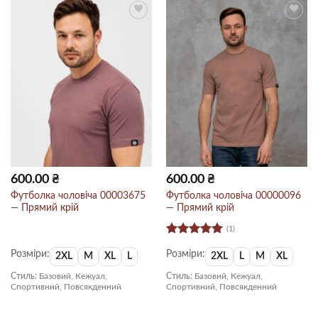
600.00
₴
600.00
₴
Футболка чоловіча 00003675
Футболка чоловіча 00000096
— Прямий крій
— Прямий крій
(1)
Оцінено в
Розміри:
Розміри:
5
з 5
2XL
M
XL
L
2XL
L
M
XL
Стиль:
Базовий, Кежуал,
Стиль:
Базовий, Кежуал,
Спортивний, Повсякденний
Спортивний, Повсякденний