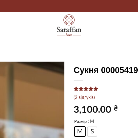
Сукня 00005419
Рейтинг
2
5
(
2
відгуків)
з 5 на
основі
₴
3,100.00
опитування
покупців
: M
Розмір
M
S