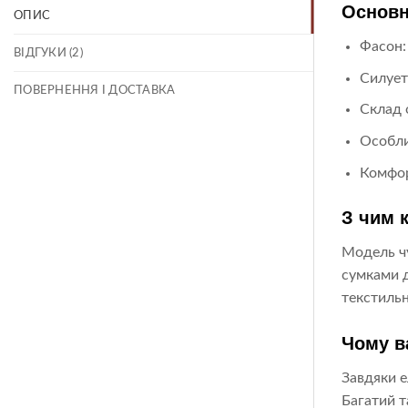
Основн
ОПИС
Фасон:
ВІДГУКИ (2)
Силует
ПОВЕРНЕННЯ І ДОСТАВКА
Склад 
Особли
Комфор
З чим 
Модель чу
сумками д
текстильн
Чому в
Завдяки е
Багатий т