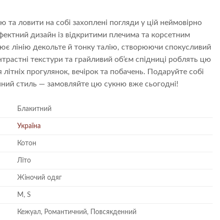
ю та ловити на собі захоплені погляди у цій неймовірно
Ефектний дизайн із відкритими плечима та корсетним
ює лінію декольте й тонку талію, створюючи спокусливий
нтрастні текстури та грайливий об’єм спідниці роблять цю
літніх прогулянок, вечірок та побачень. Подаруйте собі
анний стиль — замовляйте цю сукню вже сьогодні!
Блакитний
Україна
Котон
Літо
Жіночий одяг
M, S
Кежуал, Романтичний, Повсякденний