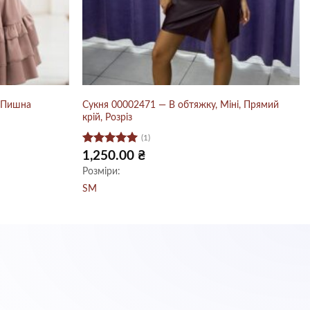
, Пишна
Сукня 00002471 — В обтяжку, Міні, Прямий
крій, Розріз
(1)
Оцінено в
чна
1,250.00
₴
5
з 5
Розміри:
0 ₴.
S
M