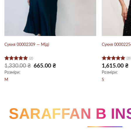
Сукня 00002309 — Міді
Сукня 00002254
(2)
(3)
Оцінено в
Оцінено в
Оригінальна
Поточна
1,330.00
₴
665.00
₴
1,615.00
₴
ціна:
ціна:
5
з 5
5
з 5
Розміри:
Розміри:
1,330.00 ₴.
665.00 ₴.
M
S
SARAFFAN В I