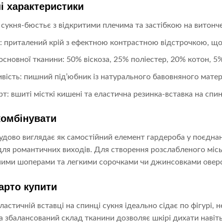
і характеристики
 сукня-бюстьє з відкритими плечима та застібкою на витонче
: приталений крій з ефектною контрастною відстрочкою, що
основної тканини: 50% віскоза, 25% поліестер, 20% котон, 5
вість: пишний під’юбник із натурального бавовняного матер
т: вшиті місткі кишені та еластична резинка-вставка на спинц
комбінувати
дово виглядає як самостійний елемент гардероба у поєднан
ля романтичних виходів. Для створення розслабленого міськ
ими шоперами та легкими сорочками чи джинсовками оверса
арто купити
ластичній вставці на спинці сукня ідеально сідає по фігурі, 
а збалансований склад тканини дозволяє шкірі дихати навіть