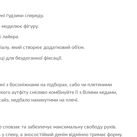
ні ґудзики спереду.
 моделює фігуру.
% лайкра.
іалу, який створює додатковий об’єм.
і для бездоганної фіксації.
ні з босоніжками на підборах, сабо чи плетеними
ого аутфіту сміливо комбінуйте її з білими кедами,
йз, недбало накинутими на плечі.
не сповзає та забезпечує максимальну свободу рухів.
 у спеку, а зносостійкий денім відмінно тримає форму.