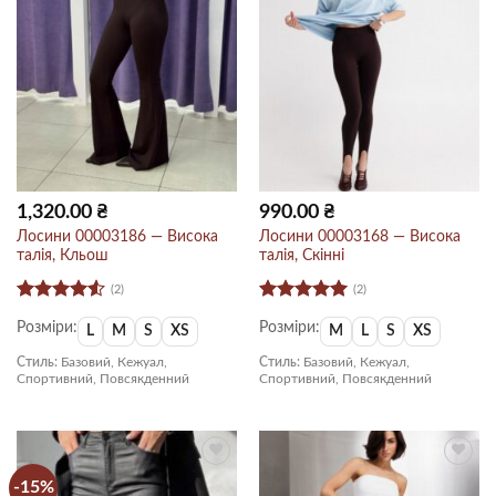
1,320.00
₴
990.00
₴
Лосини 00003186 — Висока
Лосини 00003168 — Висока
талія, Кльош
талія, Скінні
(2)
(2)
Оцінено
Оцінено в
Розміри:
Розміри:
в
4.5
з 5
5
з 5
L
M
S
XS
M
L
S
XS
Стиль:
Базовий, Кежуал,
Стиль:
Базовий, Кежуал,
Спортивний, Повсякденний
Спортивний, Повсякденний
-15%