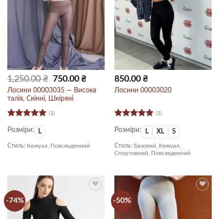
Оригінальна
Поточна
1,250.00
₴
750.00
₴
850.00
₴
ціна:
ціна:
1,250.00 ₴.
750.00 ₴.
Лосини 00003035 — Висока
Лосини 00003020
талія, Скінні, Шкіряні
(1)
(1)
Оцінено в
Оцінено в
Розміри:
Розміри:
5
з 5
5
з 5
L
L
XL
S
Стиль:
Кежуал, Повсякденний
Стиль:
Базовий, Кежуал,
Спортивний, Повсякденний
-74%
-50%