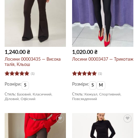
1,240.00
₴
1,020.00
₴
Лосини 00003435 — Висока
Лосини 00003437 — Трикотаж
талія, Кльош
(1)
(1)
Оцінено в
Оцінено в
Розміри:
Розміри:
5
з 5
5
з 5
S
S
M
Стиль:
Базовий, Класичний,
Стиль:
Кежуал, Спортивний,
Діловий, Офісний
Повсякденний