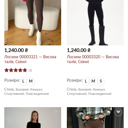
1,240.00
₴
1,240.00
₴
Лосини 00003321 — Висока
Лосини 00003320 — Висока
талія, Скінні
талія, Скінні
(2)
Оцінено в
Розміри:
Розміри:
5
з 5
L
M
L
M
S
Стиль:
Базовий, Кежуал,
Стиль:
Базовий, Кежуал,
Спортивний, Повсякденний
Спортивний, Повсякденний