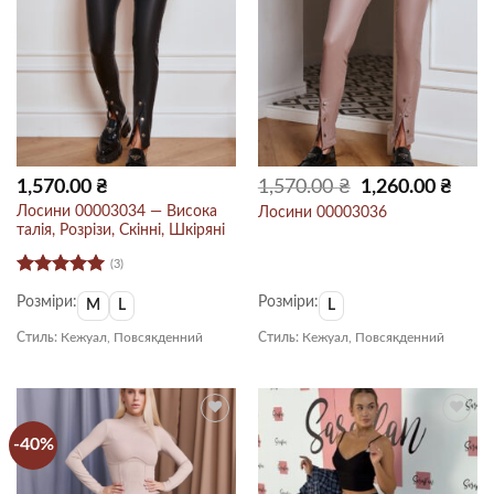
Оригінальна
Пото
1,570.00
₴
1,570.00
₴
1,260.00
₴
ціна:
ціна:
1,570.00 ₴.
1,260.
Лосини 00003034 — Висока
Лосини 00003036
талія, Розрізи, Скінні, Шкіряні
(3)
Оцінено в
Розміри:
Розміри:
5
з 5
M
L
L
Стиль:
Кежуал, Повсякденний
Стиль:
Кежуал, Повсякденний
-40%