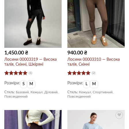
1,450.00
₴
940.00
₴
Лосини 00003319 — Висока
Лосини 00003310 — Висока
талія, Скінні, Шкіряні
талія, Скінні
(1)
(2)
Оцінено в
Оцінено в
Розміри:
Розміри:
5
з 5
5
з 5
S
M
L
M
Стиль:
Базовий, Кежуал, Діловий,
Стиль:
Кежуал, Спортивний,
Повсякденний
Повсякденний