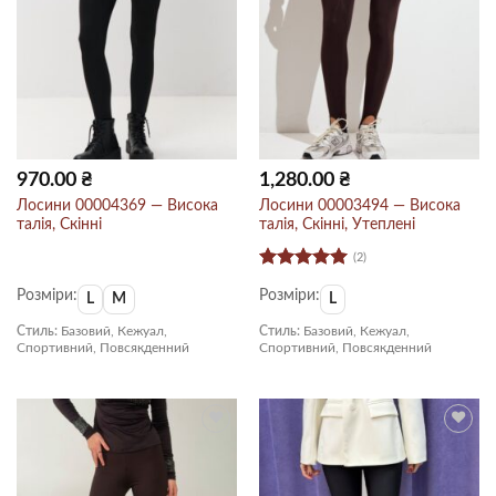
970.00
₴
1,280.00
₴
Лосини 00004369 — Висока
Лосини 00003494 — Висока
талія, Скінні
талія, Скінні, Утеплені
(2)
Оцінено в
Розміри:
Розміри:
5
з 5
L
M
L
Стиль:
Базовий, Кежуал,
Стиль:
Базовий, Кежуал,
Спортивний, Повсякденний
Спортивний, Повсякденний