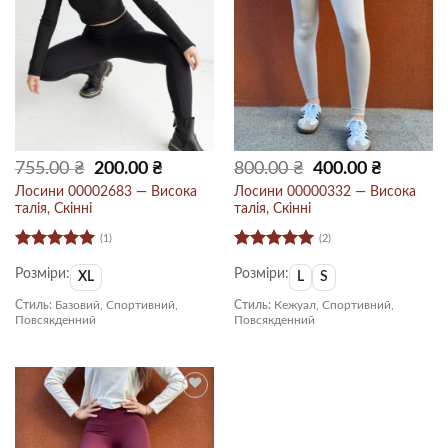
Оригінальна
Поточна
Оригінальна
Поточна
755.00
₴
200.00
₴
800.00
₴
400.00
₴
ціна:
ціна:
ціна:
ціна:
755.00 ₴.
200.00 ₴.
800.00 ₴.
400.00 ₴.
Лосини 00002683 — Висока
Лосини 00000332 — Висока
талія, Скінні
талія, Скінні
(1)
(2)
Оцінено в
Оцінено в
Розміри:
Розміри:
5
з 5
5
з 5
XL
L
S
Стиль:
Базовий, Спортивний,
Стиль:
Кежуал, Спортивний,
Повсякденний
Повсякденний