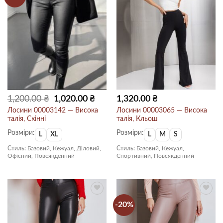
Оригінальна
Поточна
1,200.00
₴
1,020.00
₴
1,320.00
₴
ціна:
ціна:
1,200.00 ₴.
1,020.00 ₴.
Лосини 00003142 — Висока
Лосини 00003065 — Висока
талія, Скінні
талія, Кльош
Розміри:
Розміри:
L
XL
L
M
S
Стиль:
Базовий, Кежуал, Діловий,
Стиль:
Базовий, Кежуал,
Офісний, Повсякденний
Спортивний, Повсякденний
-20%