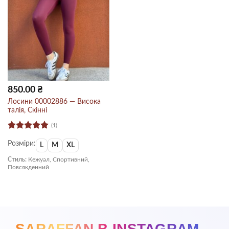
850.00
₴
Лосини 00002886 — Висока
талія, Скінні
(1)
Оцінено в
Розміри:
5
з 5
L
M
XL
Стиль:
Кежуал, Спортивний,
Повсякденний
SARAFFAN В INSTAGRAM