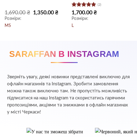
(2)
Оцінено в
на
Оригінальна
Поточна
1,690.00
₴
1,350.00
₴
1,700.00
₴
ціна:
ціна:
5
з 5
Розміри:
Розміри:
 ₴.
1,690.00 ₴.
1,350.00 ₴.
M
S
L
SARAFFAN В INSTAGRAM
Зверніть увагу, деякі новинки представлені виключно для
офлайн магазинів та Instagram. Зробити замовлення
можна також виключно там. Не пропустіть можливість
підписатися на наш Instagram та скористатись гарячими
пропозиціями, акціями та знижками в офлайн магазинах
у місті Черкаси!