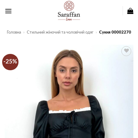
Пропустити
Головна
»
Стильний жіночий та чоловічий одяг
»
Сукня 00002270
-25%