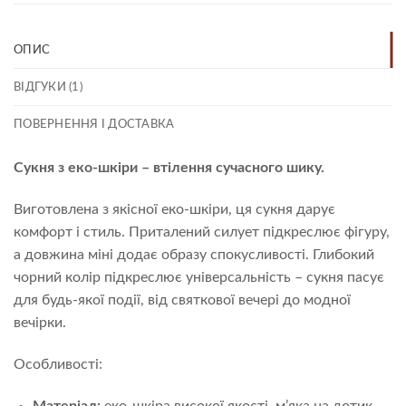
ОПИС
ВІДГУКИ (1)
ПОВЕРНЕННЯ І ДОСТАВКА
Сукня з еко-шкіри – втілення сучасного шику.
Виготовлена з якісної еко-шкіри, ця сукня дарує
комфорт і стиль. Приталений силует підкреслює фігуру,
а довжина міні додає образу спокусливості. Глибокий
чорний колір підкреслює універсальність – сукня пасує
для будь-якої події, від святкової вечері до модної
вечірки.
Особливості:
Матеріал:
еко-шкіра високої якості, м’яка на дотик.