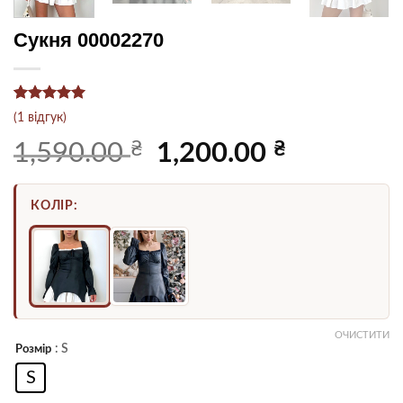
Сукня 00002270
Рейтинг
1
5
(
1
відгук)
з 5 на
основі
₴
Оригінальна
₴
Поточна
1,590.00
1,200.00
опитування
ціна:
ціна:
покупця
1,590.00 ₴.
1,200.00 ₴.
КОЛІР:
ОЧИСТИТИ
: S
Розмір
S