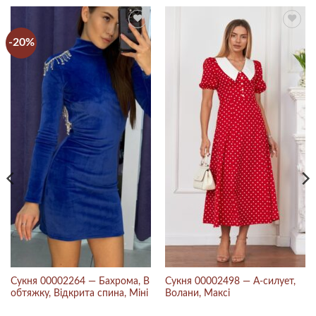
-20%
Сукня 00002264 — Бахрома, В
Сукня 00002498 — А-силует,
обтяжку, Відкрита спина, Міні
Волани, Максі