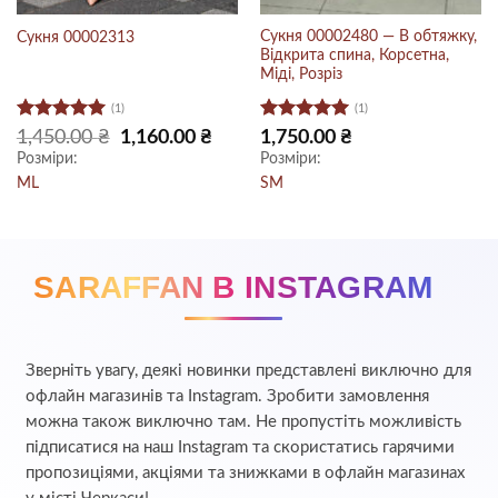
Сукня 00002480 — В обтяжку,
Сукня 00002313
Відкрита спина, Корсетна,
Міді, Розріз
(1)
(1)
Оцінено в
Оцінено в
очна
Оригінальна
Поточна
1,450.00
₴
1,160.00
₴
1,750.00
₴
:
ціна:
ціна:
5
з 5
5
з 5
Розміри:
Розміри:
0.00 ₴.
1,450.00 ₴.
1,160.00 ₴.
M
L
S
M
SARAFFAN В INSTAGRAM
Зверніть увагу, деякі новинки представлені виключно для
офлайн магазинів та Instagram. Зробити замовлення
можна також виключно там. Не пропустіть можливість
підписатися на наш Instagram та скористатись гарячими
пропозиціями, акціями та знижками в офлайн магазинах