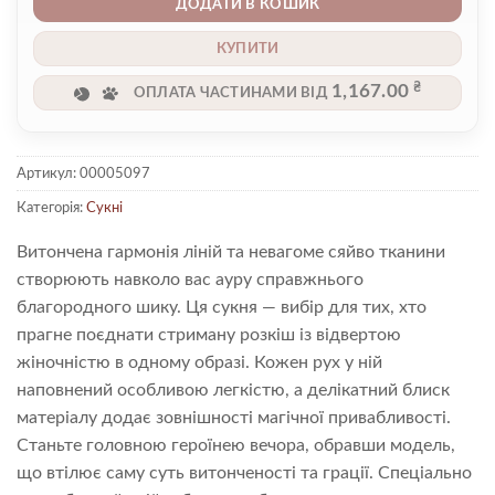
ДОДАТИ В КОШИК
КУПИТИ
₴
1,167.00
ОПЛАТА ЧАСТИНАМИ ВІД
Артикул:
00005097
Категорія:
Сукні
Витончена гармонія ліній та невагоме сяйво тканини
створюють навколо вас ауру справжнього
благородного шику. Ця сукня — вибір для тих, хто
прагне поєднати стриману розкіш із відвертою
жіночністю в одному образі. Кожен рух у ній
наповнений особливою легкістю, а делікатний блиск
матеріалу додає зовнішності магічної привабливості.
Станьте головною героїнею вечора, обравши модель,
що втілює саму суть витонченості та грації. Спеціально