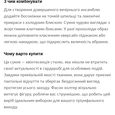
З чим комбінувати
Для створення довершеного вечірнього ансамблю
додайте босоніжки на тонкій шпильці та лаконічні
прикраси з холодним блиском. Сукня чудово виглядає з
жорсткими клатчами-боксами. У разі прохолоди образ
можна доповнити класичним оверсайз-піджаком або
легкою накидкою, що підкреслить величність вбрання.
Чому варто купити
Ця сукня — квінтесенція стилю, яка ніколи не втратить
своєї актуальності в гардеробі для особливих подій.
Завдяки преміальній якості тканини, вона дарує приємні
тактильні відчуття та зберігає бездоганний вигляд
протягом усього заходу. Фасон холтер візуально
витягує фігуру, роблячи вас стрункішою, що робить цей
виріб ідеальним вибором для вашого тріумфального
виходу.