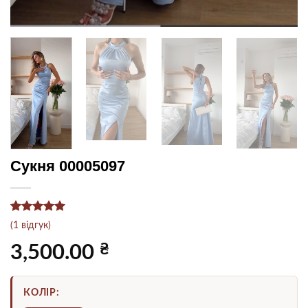
Сукня 00005097
Рейтинг
1
5
(
1
відгук)
з 5 на
основі
₴
3,500.00
опитування
покупця
КОЛІР: