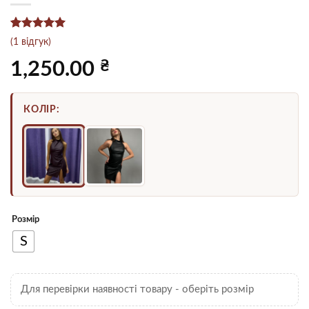
Рейтинг
1
5
(
1
відгук)
з 5 на
основі
₴
1,250.00
опитування
покупця
КОЛІР:
Розмір
S
Для перевірки наявності товару - оберіть розмір