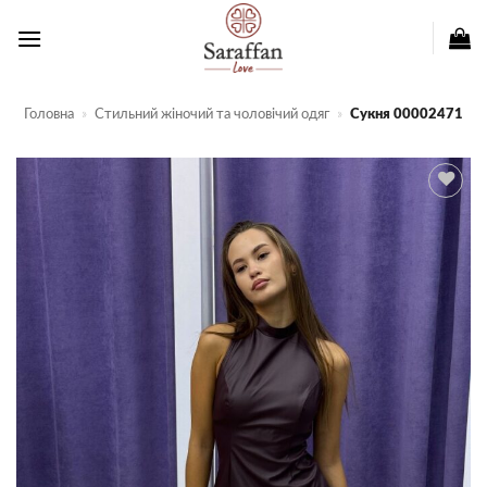
Пропустити
Головна
»
Стильний жіночий та чоловічий одяг
»
Сукня 00002471