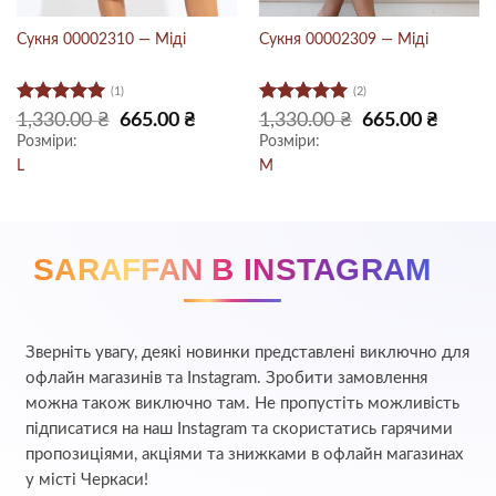
Сукня 00002310 — Міді
Сукня 00002309 — Міді
(1)
(2)
Оцінено в
Оцінено в
очна
Оригінальна
Поточна
Оригінальна
Поточн
1,330.00
₴
665.00
₴
1,330.00
₴
665.00
₴
:
ціна:
ціна:
ціна:
ціна:
5
з 5
5
з 5
Розміри:
Розміри:
5.00 ₴.
1,330.00 ₴.
665.00 ₴.
1,330.00 ₴.
665.00 ₴
L
M
SARAFFAN В INSTAGRAM
Зверніть увагу, деякі новинки представлені виключно для
офлайн магазинів та Instagram. Зробити замовлення
можна також виключно там. Не пропустіть можливість
підписатися на наш Instagram та скористатись гарячими
пропозиціями, акціями та знижками в офлайн магазинах
у місті Черкаси!