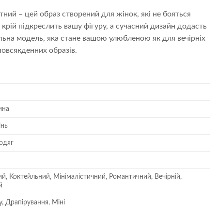
тний – цей образ створений для жінок, які не бояться
 крій підкреслить вашу фігуру, а сучасний дизайн додасть
альна модель, яка стане вашою улюбленою як для вечірніх
 повсякденних образів.
ина
інь
одяг
й, Коктейльний, Мінімалістичний, Романтичний, Вечірній,
й
, Драпірування, Міні