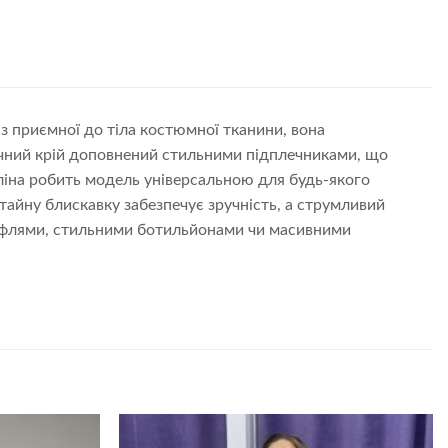
 з приємної до тіла костюмної тканини, вона
ічний крій доповнений стильними підплечниками, що
ліна робить модель універсальною для будь-якого
отайну блискавку забезпечує зручність, а струмливий
уфлями, стильними ботильйонами чи масивними