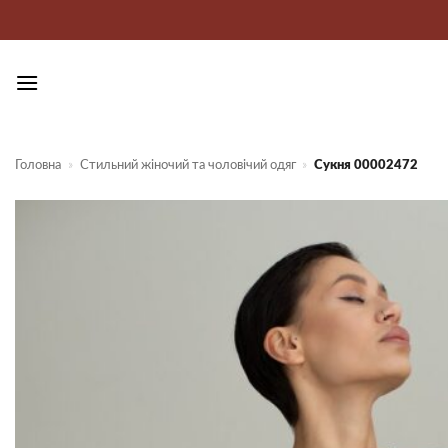
Пропустити
Головна
»
Стильний жіночий та чоловічий одяг
»
Сукня 00002472