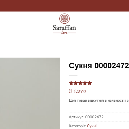
Сукня 00002472
Рейтинг
1
5
(
1
відгук)
з 5 на
основі
Цей товар відсутній в наявності і
опитування
покупця
Артикул:
00002472
Категорія:
Сукні