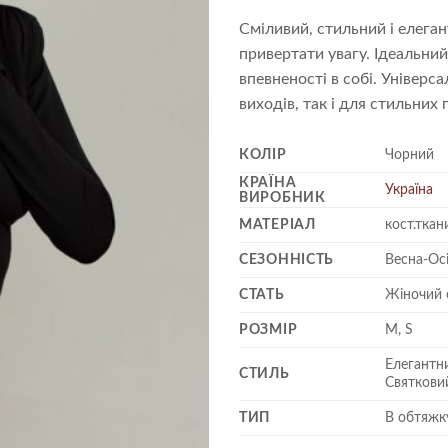
Сміливий, стильний і елеган
привертати увагу. Ідеальний
впевненості в собі. Універс
виходів, так і для стильних
КОЛІР
Чорний
КРАЇНА
Україна
ВИРОБНИК
МАТЕРІАЛ
кост.ткан
СЕЗОННІСТЬ
Весна-Ос
СТАТЬ
Жіночий 
РОЗМІР
M, S
Елегантни
СТИЛЬ
Святкови
ТИП
В обтяжку