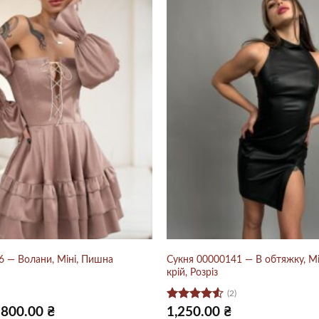
6 — Волани, Міні, Пишна
Сукня 00000141 — В обтяжку, Мі
крій, Розріз
(2)
Оцінено
Оригінальна
Поточна
800.00
₴
1,250.00
₴