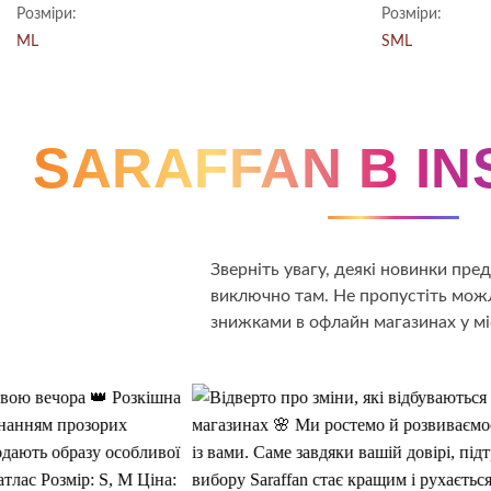
ціна:
ціна:
5
з 5
5
з 5
Розміри:
Розміри:
2,450.00 ₴.
1,225.00 ₴.
M
L
S
M
L
SARAFFAN В I
Зверніть увагу, деякі новинки пр
виключно там. Не пропустіть можл
знижками в офлайн магазинах у мі