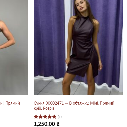
ні, Прямий
Сукня 00002471 — В обтяжку, Міні, Прямий
крій, Розріз
(1)
Оцінено в
1,250.00
₴