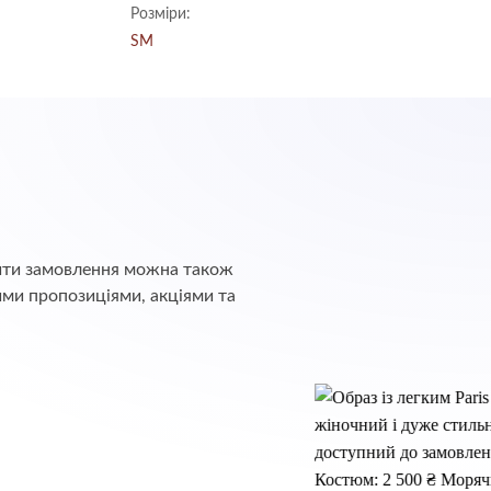
5
з 5
Розміри:
S
M
обити замовлення можна також
ими пропозиціями, акціями та