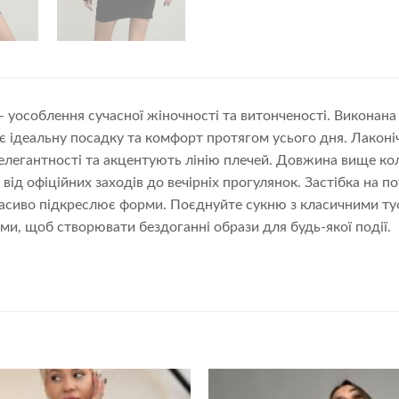
– уособлення сучасної жіночності та витонченості. Виконана
є ідеальну посадку та комфорт протягом усього дня. Лакон
легантності та акцентують лінію плечей. Довжина вище ко
 від офіційних заходів до вечірніх прогулянок. Застібка на п
расиво підкреслює форми. Поєднуйте сукню з класичними т
ми, щоб створювати бездоганні образи для будь-якої події.