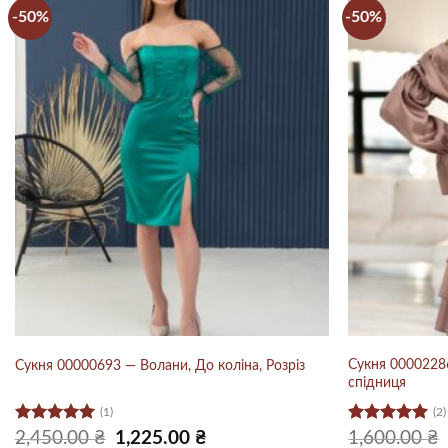
-50%
-50%
Сукня 0000228
Сукня 00000693 — Волани, До коліна, Розріз
спідниця
(1)
(2)
Оцінено в
Оцінено в
Оригінальна
Поточна
2,450.00
₴
1,225.00
₴
1,600.00
₴