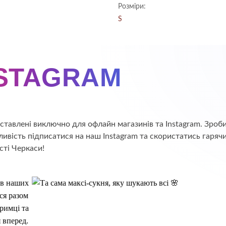
ціна:
ціна:
в
4.5
з 5
Розміри:
1,600.00 ₴.
800.00 ₴.
S
NSTAGRAM
едставлені виключно для офлайн магазинів та Instagram. Зр
ивість підписатися на наш Instagram та скористатись гаряч
сті Черкаси!