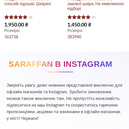
плоскій підошві, Шкіряні
лакової шкіри, На невеликому
підборі
(2)
(1)
Оцінено в
Оцінено в
1,950.00
₴
1,450.00
₴
5
з 5
5
з 5
Розміри:
Розміри:
36
37
38
38
39
40
SARAFFAN В INSTAGRAM
Зверніть увагу, деякі новинки представлені виключно для
офлайн магазинів та Instagram. Зробити замовлення
можна також виключно там. Не пропустіть можливість
підписатися на наш Instagram та скористатись гарячими
пропозиціями, акціями та знижками в офлайн магазинах
у місті Черкаси!