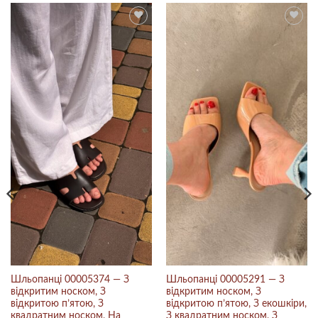
Шльопанці 00005374 — З
Шльопанці 00005291 — З
відкритим носком, З
відкритим носком, З
відкритою п’ятою, З
відкритою п’ятою, З екошкіри,
квадратним носком, На
З квадратним носком, З