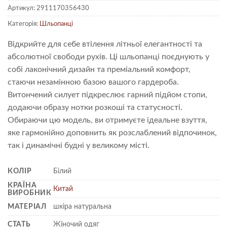
Артикул:
2911170356430
Категорія:
Шльопанці
Відкрийте для себе втілення літньої елегантності та
абсолютної свободи рухів. Ці шльопанці поєднують у
собі лаконічний дизайн та преміальний комфорт,
стаючи незамінною базою вашого гардероба.
Витончений силует підкреслює гарний підйом стопи,
додаючи образу нотки розкоші та статусності.
Обираючи цю модель, ви отримуєте ідеальне взуття,
яке гармонійно доповнить як розслаблений відпочинок,
так і динамічні будні у великому місті.
КОЛІР
Білий
КРАЇНА
Китай
ВИРОБНИК
МАТЕРІАЛ
шкіра натуральна
СТАТЬ
Жіночий одяг