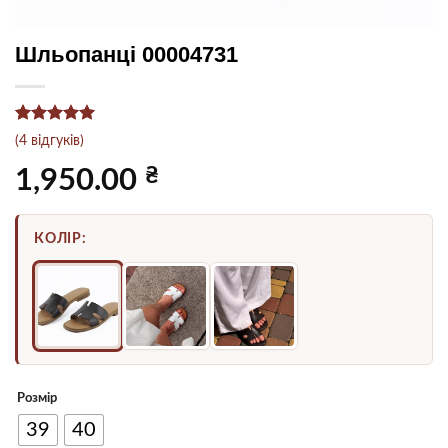
Шльопанці 00004731
Рейтинг
4
5
(
4
відгуків)
з 5 на
основі
₴
1,950.00
опитування
покупців
КОЛІР:
Розмір
39
40