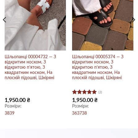
Шльопанці 00004732 — З
Шльопанці 00005374 — З
відкритим носком, З
відкритим носком, З
відкритою п’ятою, З
відкритою п’ятою, З
квадратним носком, На
квадратним носком, На
плоскій підошві, Шкіряні
плоскій підошві, Шкіряні
(2)
Оцінено в
1,950.00
₴
1,950.00
₴
5
з 5
Розміри:
Розміри:
38
39
36
37
38