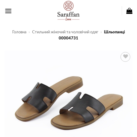
Пропустити
Головна
»
Стильний жіночий та чоловічий одяг
»
Шльопанці
00004731