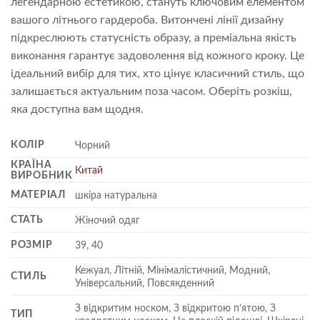
легендарною естетикою, стануть ключовим елементом
вашого літнього гардероба. Витончені лінії дизайну
підкреслюють статусність образу, а преміальна якість
виконання гарантує задоволення від кожного кроку. Це
ідеальний вибір для тих, хто цінує класичний стиль, що
залишається актуальним поза часом. Оберіть розкіш,
яка доступна вам щодня.
КОЛІР
Чорний
КРАЇНА
Китай
ВИРОБНИК
МАТЕРІАЛ
шкіра натуральна
СТАТЬ
Жіночий одяг
РОЗМІР
39, 40
Кежуал, Літній, Мінімалістичний, Модний,
СТИЛЬ
Універсальний, Повсякденний
З відкритим носком, З відкритою п’ятою, З
ТИП