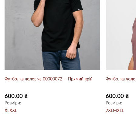
Футболка чоловіча 00000072 — Прямий крій
Футболка чоло
600.00
₴
600.00
₴
Розміри:
Розміри:
XL
XXL
2XL
M
XL
L