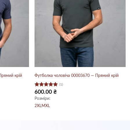
Прямий крій
Футболка чоловіча 00003670 — Прямий крій
(1)
Оцінено в
600.00
₴
5
з 5
Розміри:
2XL
M
XL