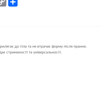
ail
Copy
Поділитися
Link
рилягає до тіла та не втрачає форму після прання.
ає стриманості та універсальності.