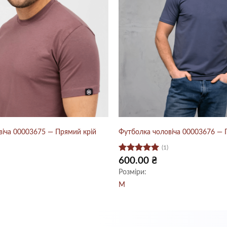
віча 00003675 — Прямий крій
Футболка чоловіча 00003676 — 
(1)
Оцінено в
600.00
₴
5
з 5
Розміри:
M