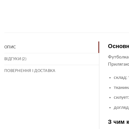
Основн
ОПИС
Футболка 
ВІДГУКИ (2)
Прилягаюч
ПОВЕРНЕННЯ І ДОСТАВКА
склад:
тканина
силует
догляд
З чим 