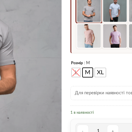
: M
Розмір
L
M
XL
Для перевірки наявності то
1 в наявності