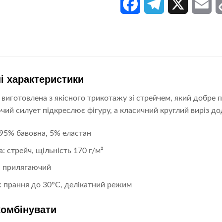
Facebook
Telegram
X
Em
і характеристики
виготовлена з якісного трикотажу зі стрейчем, який добре п
ий силует підкреслює фігуру, а класичний круглий виріз дод
 95% бавовна, 5% еластан
: стрейч, щільність 170 г/м²
: прилягаючий
: прання до 30°C, делікатний режим
комбінувати