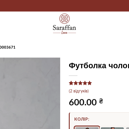
00003671
Футболка чолов
Рейтинг
2
5
(
2
відгуків)
з 5 на
основі
₴
600.00
опитування
покупців
КОЛІР: