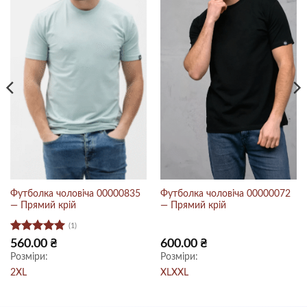
Футболка чоловіча 00000835
Футболка чоловіча 00000072
— Прямий крій
— Прямий крій
(1)
Оцінено в
560.00
₴
600.00
₴
5
з 5
Розміри:
Розміри:
2XL
XL
XXL