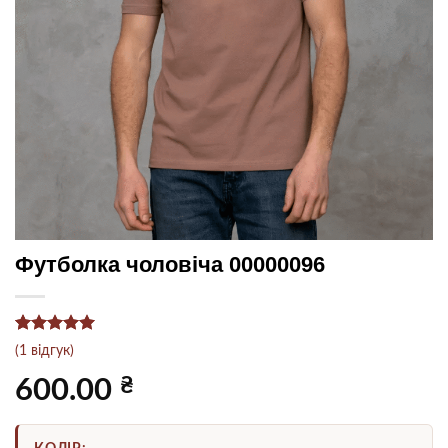
Футболка чоловіча 00000096
Рейтинг
1
5
(
1
відгук)
з 5 на
основі
₴
600.00
опитування
покупця