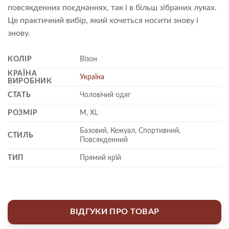
повсякденних поєднаннях, так і в більш зібраних луках.
Це практичний вибір, який хочеться носити знову і
знову.
КОЛІР
Візон
КРАЇНА
Україна
ВИРОБНИК
СТАТЬ
Чоловічий одяг
РОЗМІР
M, XL
Базовий, Кежуал, Спортивний,
СТИЛЬ
Повсякденний
ТИП
Прямий крій
ВІДГУКИ ПРО ТОВАР