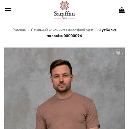
Пропустити
Головна
»
Стильний жіночий та чоловічий одяг
»
Футболка
чоловіча 00000096