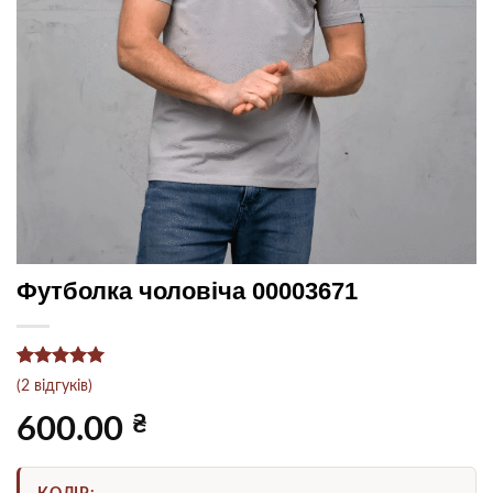
Футболка чоловіча 00003671
Рейтинг
2
5
(
2
відгуків)
з 5 на
основі
₴
600.00
опитування
покупців