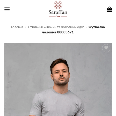
Пропустити
Головна
»
Стильний жіночий та чоловічий одяг
»
Футболка
чоловіча 00003671