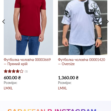
Футболка чоловіча 00003669
Футболка чоловіча 00001420
— Прямий крій
— Oversize
(1)
Оцінено
600.00
₴
1,360.00
₴
в
4
з 5
Розміри:
Розміри:
L
M
XL
L
M
XL