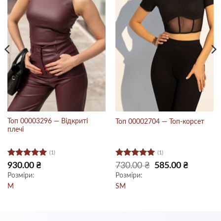
Топ 00003296 — Відкриті
Топ 00002704 — Топ-корсет
плечі
(1)
(1)
Оцінено в
Оцінено в
Оригінальна
Поточна
930.00
₴
730.00
₴
585.00
₴
ціна:
ціна:
5
з 5
5
з 5
Розміри:
Розміри:
.
730.00 ₴.
585.00 ₴.
M
S
M