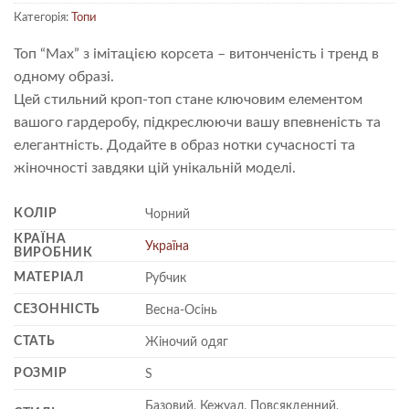
Категорія:
Топи
Топ “Max” з імітацією корсета – витонченість і тренд в
одному образі.
Цей стильний кроп-топ стане ключовим елементом
вашого гардеробу, підкреслюючи вашу впевненість та
елегантність. Додайте в образ нотки сучасності та
жіночності завдяки цій унікальній моделі.
КОЛІР
Чорний
КРАЇНА
Україна
ВИРОБНИК
МАТЕРІАЛ
Рубчик
СЕЗОННІСТЬ
Весна-Осінь
СТАТЬ
Жіночий одяг
РОЗМІР
S
Базовий, Кежуал, Повсякденний,