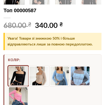
Топ 00000587
₴
Оригінальна
₴
Поточна
680.00
340.00
ціна:
ціна:
680.00 ₴.
340.00 ₴.
Увага! Товари зі знижкою 50% і більше
відправляються лише за повною передоплатою.
КОЛІР: