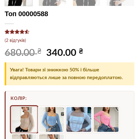
Топ 00000588
Рейтинг
2
(
2
відгуків)
4.5
з 5
на основі
₴
Оригінальна
₴
Поточна
680.00
340.00
опитування
ціна:
ціна:
покупців
680.00 ₴.
340.00 ₴.
Увага! Товари зі знижкою 50% і більше
відправляються лише за повною передоплатою.
КОЛІР: