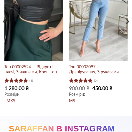
Топ 00002524 — Відкриті
Топ 00003097 —
плечі, З чашками, Кроп-топ
Драпірування, З рукавами
(1)
(2)
Оцінено в
Оцінено в
Оригінальна
Поточна
1,280.00
₴
900.00
₴
450.00
₴
ціна:
ціна:
5
з 5
5
з 5
Розміри:
Розміри:
900.00 ₴.
450.00 ₴.
L
M
XS
M
S
SARAFFAN В INSTAGRAM