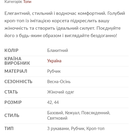
Категорія:
Топи
Елегантний, стильний і водночас комфортний. Голубий
кроп-топ із імітацією корсета підкреслить вашу
жіночність та створить ідеальний силует. Поєднуйте
його з будь-яким образом і виглядайте бездоганно!
КОЛІР
Блакитний
КРАЇНА
Україна
ВИРОБНИК
МАТЕРІАЛ
Рубчик
СЕЗОННІСТЬ
Весна-Осінь
СТАТЬ
Жіночий одяг
РОЗМІР
42, 44
Базовий, Кежуал, Повсякденний,
СТИЛЬ
Святковий
ТИП
З рукавами, Рубчик, Кроп-топ