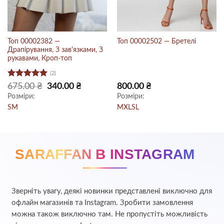
Топ 00002382 —
Топ 00002502 — Бретелі
Драпірування, З зав'язками, З
рукавами, Кроп-топ
(2)
Оцінено в
Оригінальна
Поточна
675.00
₴
340.00
₴
800.00
₴
ціна:
ціна:
5
з 5
Розміри:
Розміри:
.
675.00 ₴.
340.00 ₴.
S
M
M
XL
S
L
SARAFFAN В INSTAGRAM
Зверніть увагу, деякі новинки представлені виключно для
офлайн магазинів та Instagram. Зробити замовлення
можна також виключно там. Не пропустіть можливість