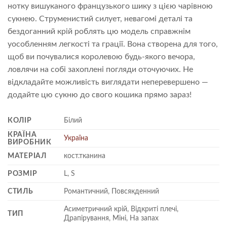
нотку вишуканого французького шику з цією чарівною
сукнею. Струменистий силует, невагомі деталі та
бездоганний крій роблять цю модель справжнім
уособленням легкості та грації. Вона створена для того,
щоб ви почувалися королевою будь-якого вечора,
ловлячи на собі захоплені погляди оточуючих. Не
відкладайте можливість виглядати неперевершено —
додайте цю сукню до свого кошика прямо зараз!
КОЛІР
Білий
КРАЇНА
Україна
ВИРОБНИК
МАТЕРІАЛ
кост.тканина
РОЗМІР
L, S
СТИЛЬ
Романтичний, Повсякденний
Асиметричний крій, Відкриті плечі,
ТИП
Драпірування, Міні, На запах