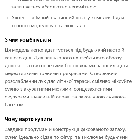
залишається абсолютно непомітною.
Акцент: знімний тканинний пояс у комплекті для
точного моделювання лінії талії.
З чим комбінувати
Ця модель легко адаптується під будь-який настрій
вашого дня. Для вишуканого коктейльного образу
доповніть її витонченими босоніжками на шпильці та
мерехтливими тонкими прикрасами. Створюючи
розслаблений лук для літньої тераси, сміливо міксуйте
сукню з акуратними мюлями, сонцезахисними
окулярами в масивній оправі та лаконічною сумкою-
багетом.
Чому варто купити
Завдяки продуманій конструкції фіксованого запаху,
сукня ідеально сідає по фігурі та виключає будь-який