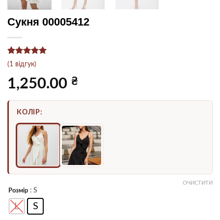
Сукня 00005412
Рейтинг
1
5
(
1
відгук)
з 5 на
основі
₴
1,250.00
опитування
покупця
КОЛІР:
ОЧИСТИТИ
: S
Розмір
L
S