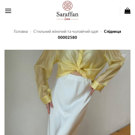
Пропустити
Головна
»
Стильний жіночий та чоловічий одяг
»
Спідниця
00002580