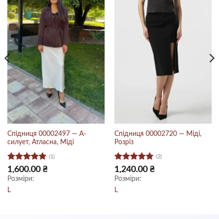
Спідниця 00002497 — А-
Спідниця 00002720 — Міді,
силует, Атласна, Міді
Розріз
(1)
(2)
Оцінено в
Оцінено в
1,600.00
₴
1,240.00
₴
5
з 5
5
з 5
Розміри:
Розміри:
L
L