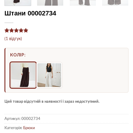
Штани 00002734
Рейтинг
1
5
(
1
відгук)
з 5 на
основі
опитування
КОЛІР:
покупця
Цей товар відсутній в наявності і зараз недоступний.
Артикул:
00002734
Категорія:
Брюки