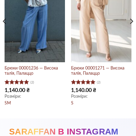
Брюки 00001236 — Висока
Брюки 00001271 — Висока
талія, Палаццо
талія, Палаццо
(2)
(2)
Оцінено в
Оцінено в
1,140.00
₴
1,140.00
₴
5
з 5
5
з 5
Розміри:
Розміри:
S
M
S
SARAFFAN В INSTAGRAM