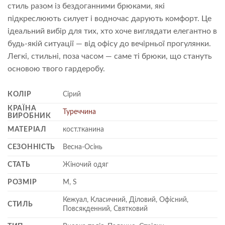
стиль разом із бездоганними брюками, які
підкреслюють силует і водночас дарують комфорт. Це
ідеальний вибір для тих, хто хоче виглядати елегантно в
будь-якій ситуації — від офісу до вечірньої прогулянки.
Легкі, стильні, поза часом — саме ті брюки, що стануть
основою твого гардеробу.
КОЛІР
Сірий
КРАЇНА
Туреччина
ВИРОБНИК
МАТЕРІАЛ
кост.тканина
СЕЗОННІСТЬ
Весна-Осінь
СТАТЬ
Жіночий одяг
РОЗМІР
M, S
Кежуал, Класичний, Діловий, Офісний,
СТИЛЬ
Повсякденний, Святковий