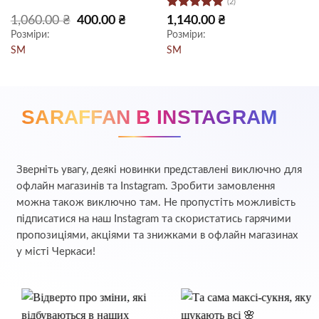
(2)
Оцінено в
на
Оригінальна
Поточна
1,060.00
₴
400.00
₴
1,140.00
₴
ціна:
ціна:
5
з 5
Розміри:
Розміри:
 ₴.
1,060.00 ₴.
400.00 ₴.
S
M
S
M
SARAFFAN В INSTAGRAM
Зверніть увагу, деякі новинки представлені виключно для
офлайн магазинів та Instagram. Зробити замовлення
можна також виключно там. Не пропустіть можливість
підписатися на наш Instagram та скористатись гарячими
пропозиціями, акціями та знижками в офлайн магазинах
у місті Черкаси!