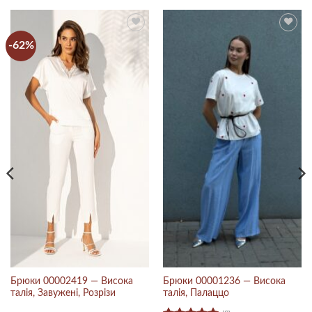
-62%
Брюки 00002419 — Висока
Брюки 00001236 — Висока
талія, Завужені, Розрізи
талія, Палаццо