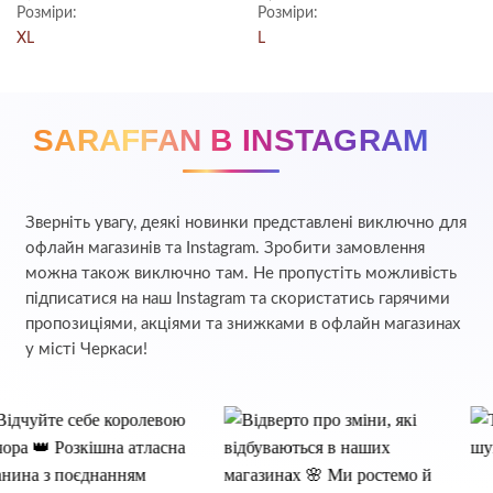
:
ціна:
ціна:
5
з 5
в
4.5
з 5
Розміри:
Розміри:
5.00 ₴.
1,250.00 ₴.
875.00 ₴.
XL
L
SARAFFAN В INSTAGRAM
Зверніть увагу, деякі новинки представлені виключно для
офлайн магазинів та Instagram. Зробити замовлення
можна також виключно там. Не пропустіть можливість
підписатися на наш Instagram та скористатись гарячими
пропозиціями, акціями та знижками в офлайн магазинах
у місті Черкаси!