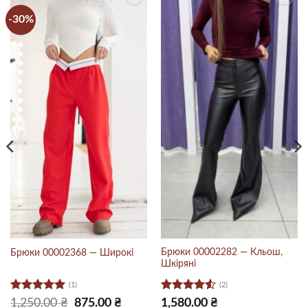
-30%
Брюки 00002282 — Кльош,
Брюки 00002368 — Широкі
Шкіряні
(1)
(2)
Оцінено в
Оцінено
очна
Оригінальна
Поточна
1,250.00
₴
875.00
₴
1,580.00
₴