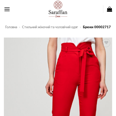
Пропустити
Головна
»
Стильний жіночий та чоловічий одяг
»
Брюки 00002717