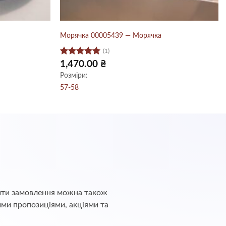
Морячка 00005439 — Морячка
(1)
Оцінено в
1,470.00
₴
5
з 5
Розміри:
57-58
обити замовлення можна також
ими пропозиціями, акціями та