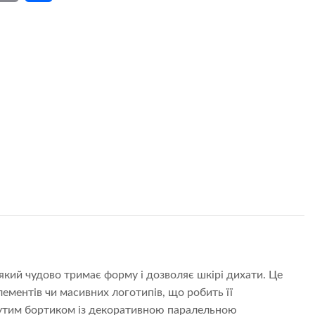
Link
який чудово тримає форму і дозволяє шкірі дихати. Це
ементів чи масивних логотипів, що робить її
нутим бортиком із декоративною паралельною