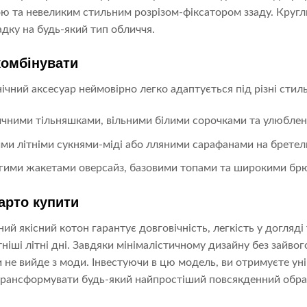
 та невеликим стильним розрізом-фіксатором ззаду. Кругл
адку на будь-який тип обличчя.
комбінувати
ічний аксесуар неймовірно легко адаптується під різні стил
ичними тільняшками, вільними білими сорочками та улюбле
ими літніми сукнями-міді або лляними сарафанами на бретел
огими жакетами оверсайз, базовими топами та широкими бр
арто купити
ий якісний котон гарантує довговічність, легкість у догляді 
ніші літні дні. Завдяки мінімалістичному дизайну без зайво
и не вийде з моди. Інвестуючи в цю модель, ви отримуєте ун
рансформувати будь-який найпростіший повсякденний образ 