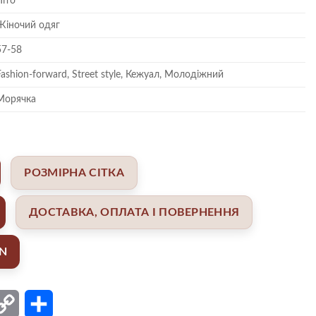
Літо
Жіночий одяг
57-58
Fashion-forward, Street style, Кежуал, Молодіжний
Морячка
РОЗМІРНА СІТКА
ДОСТАВКА, ОПЛАТА І ПОВЕРНЕННЯ
AN
ail
Copy
Поділитися