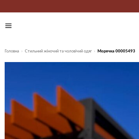
Пропустити
Головна
»
Стильний жіночий та чоловічий одяг
»
Морячка 00005493