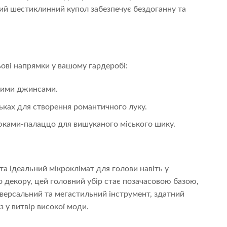
ий шестиклинний купол забезпечує бездоганну та
ьові напрямки у вашому гардеробі:
ними джинсами.
ьках для створення романтичного луку.
юками-палаццо для вишуканого міського шику.
та ідеальний мікроклімат для голови навіть у
го декору, цей головний убір стає позачасовою базою,
іверсальний та мегастильний інструмент, здатний
у витвір високої моди.