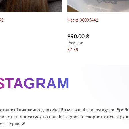
93
Феска 00005441
990.00
₴
Розміри:
57-58
NSTAGRAM
едставлені виключно для офлайн магазинів та Instagram. Зр
ивість підписатися на наш Instagram та скористатись гаряч
сті Черкаси!