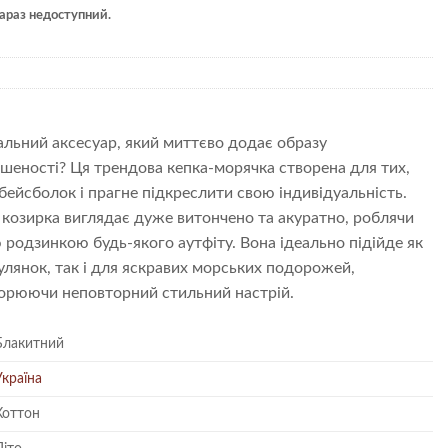
 зараз недоступний.
льний аксесуар, який миттєво додає образу
шеності? Ця трендова кепка-морячка створена для тих,
бейсболок і прагне підкреслити свою індивідуальність.
 козирка виглядає дуже витончено та акуратно, роблячи
 родзинкою будь-якого аутфіту. Вона ідеально підійде як
улянок, так і для яскравих морських подорожей,
ворюючи неповторний стильний настрій.
Блакитний
Україна
Коттон