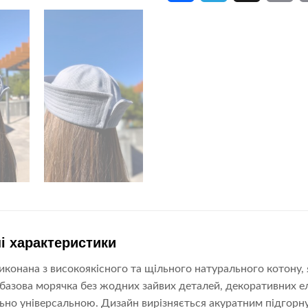
і характеристики
конана з високоякісного та щільного натурального котону, 
базова морячка без жодних зайвих деталей, декоративних ел
ьно універсальною. Дизайн вирізняється акуратним підгор