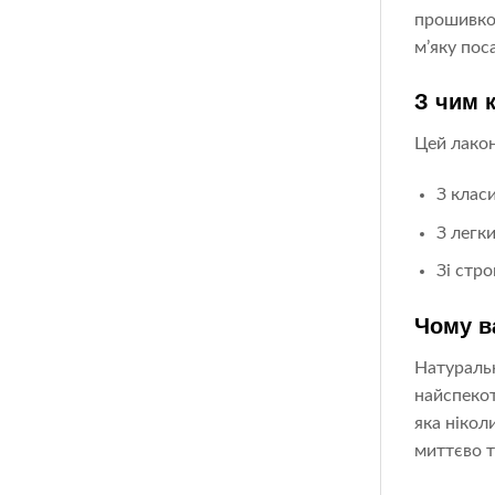
прошивкою
м’яку пос
З чим 
Цей лакон
З клас
З легк
Зі стр
Чому в
Натуральн
найспекот
яка нікол
миттєво т