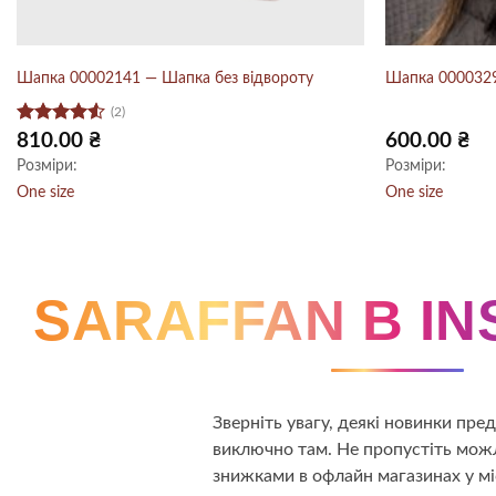
Шапка 00002141 — Шапка без відвороту
Шапка 000032
(2)
Оцінено
810.00
₴
600.00
₴
в
4.5
з 5
Розміри:
Розміри:
One size
One size
SARAFFAN В I
Зверніть увагу, деякі новинки пр
виключно там. Не пропустіть можл
знижками в офлайн магазинах у мі