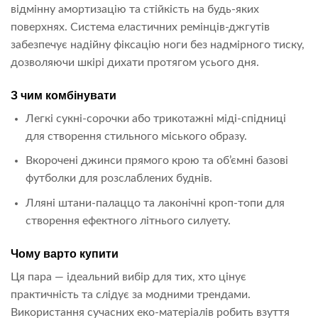
відмінну амортизацію та стійкість на будь-яких
поверхнях. Система еластичних ремінців-джгутів
забезпечує надійну фіксацію ноги без надмірного тиску,
дозволяючи шкірі дихати протягом усього дня.
З чим комбінувати
Легкі сукні-сорочки або трикотажні міді-спідниці
для створення стильного міського образу.
Вкорочені джинси прямого крою та об’ємні базові
футболки для розслаблених буднів.
Лляні штани-палаццо та лаконічні кроп-топи для
створення ефектного літнього силуету.
Чому варто купити
Ця пара — ідеальний вибір для тих, хто цінує
практичність та слідує за модними трендами.
Використання сучасних еко-матеріалів робить взуття