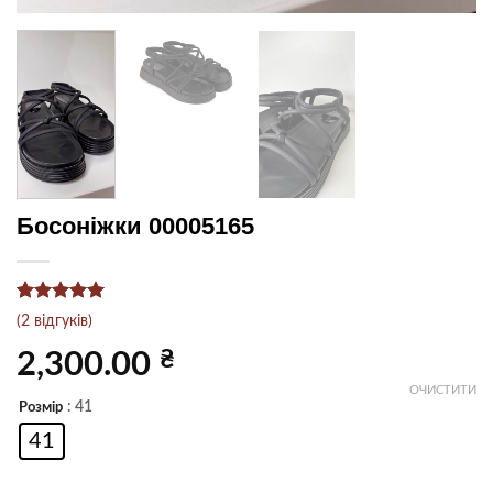
Босоніжки 00005165
Рейтинг
2
5
(
2
відгуків)
з 5 на
основі
₴
2,300.00
опитування
покупців
ОЧИСТИТИ
: 41
Розмір
41