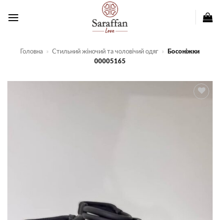
Пропустити
Головна
»
Стильний жіночий та чоловічий одяг
»
Босоніжки
00005165