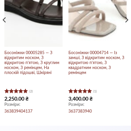
Босоніжки 00005285 — З
Босоніжки 00004714 — Із
відкритим носком, З
замші, З відкритим носком, З
відкритою п’ятою, З круглим
відкритою п’ятою, З
носком, З ремінцем, На
квадратним носком, З
плоскій підошві, Шкіряні
ремінцем
(2)
(1)
Оцінено в
Оцінено в
2,250.00
₴
3,400.00
₴
5
з 5
5
з 5
Розміри:
Розміри:
36
38
39
40
41
37
36
37
38
39
40