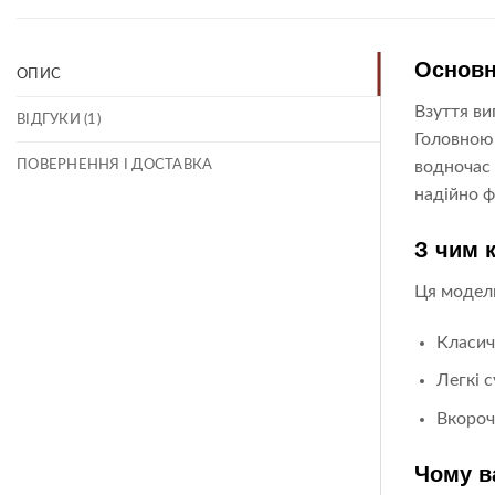
Основн
ОПИС
Взуття ви
ВІДГУКИ (1)
Головною 
ПОВЕРНЕННЯ І ДОСТАВКА
водночас 
надійно ф
З чим 
Ця модель
Класич
Легкі 
Вкороч
Чому в