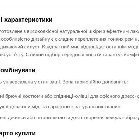
і характеристики
готовлене з високоякісної натуральної шкіри з ефектним ла
особливістю дизайну є складне переплетення тонких ремінці
дихаючий силует. Квадратний мис відповідає останнім мод
іксує п’яту. Стійкий підбор середньої висоти гарантує комф
комбінувати
 універсальна у стилізації. Вона гармонійно доповнить:
ні брючні костюми або спідниці-олівці для офісного дресс-к
сукні довжини міді та сарафани з натуральних тканин.
ені джинси або штани-кюлоти для створення кежуал-образу
арто купити