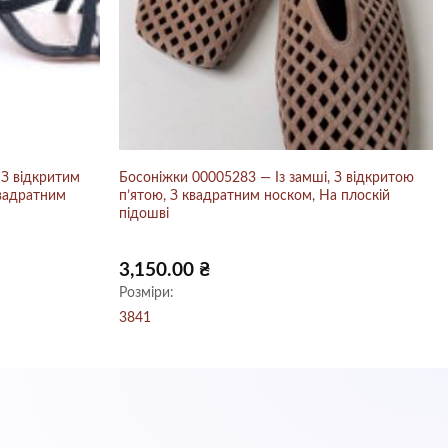
 З відкритим
Босоніжки 00005283 — Із замші, З відкритою
квадратним
п’ятою, З квадратним носком, На плоскій
підошві
3,150.00
₴
Розміри:
38
41