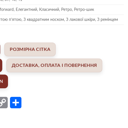
-forward, Елегантний, Класичний, Ретро, Ретро-шик
итою п’ятою, З квадратним носком, З лакової шкіри, З ремінцем
РОЗМІРНА СІТКА
ДОСТАВКА, ОПЛАТА І ПОВЕРНЕННЯ
AN
ail
Copy
Поділитися
Link