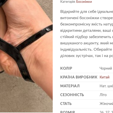
Категорія:
Босоніжки
Відкрийте для себе ідеальн
витончені босоніжки створен
безкомпромісну якість нату
відкритими деталями, ваші с
стійкий підбор забезпечить
вишуканого акценту, який м
індивідуальність. Обирайт
ділових зустрічах, так і на
КОЛІР
Чорний
КРАЇНА ВИРОБНИК
Китай
МАТЕРІАЛ
Нат. шк
СЕЗОННІСТЬ
Літо
СТАТЬ
Жіночи
РОЗМІР
36, 37, 