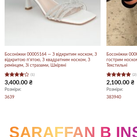
Босоніжки 00005164 — З відкритим носком, З
Босоніжки 0000
відкритою п’ятою, З квадратним носком, З
гострим носком
ремінцем, Зі стразами, Шкіряні
Текстильні
(1)
(2)
Оцінено
Оцінено в
3,400.00
₴
2,100.00
₴
в
4
з 5
5
з 5
Розміри:
Розміри:
36
39
38
39
40
SARAFFAN В I