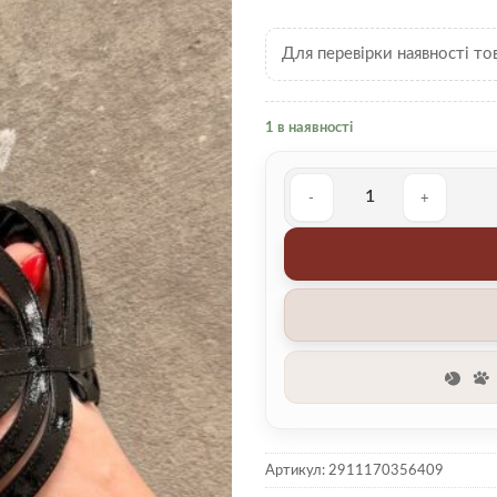
Для перевірки наявності то
1 в наявності
Босоніжки 00004711 кількіс
Артикул:
2911170356409