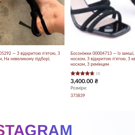
5292 — З відкритою п’ятою, З
Босоніжки 00004713 — Із замші,
, На невеликому підборі,
носком, З відкритою п’ятою, З 
носком, З ремінцем
(3)
Оцінено в
3,400.00
₴
4.67
з 5
Розміри:
37
38
39
NSTAGRAM