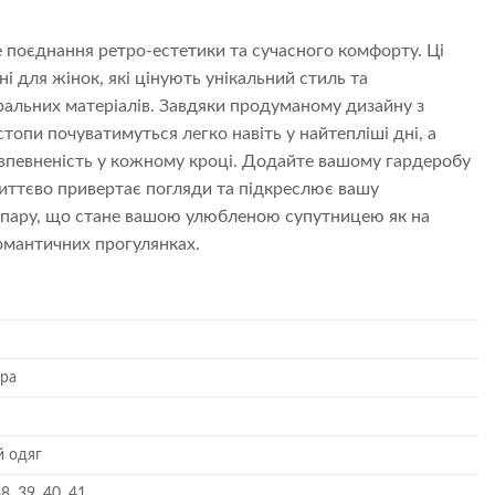
е поєднання ретро-естетики та сучасного комфорту. Ці
і для жінок, які цінують унікальний стиль та
ральних матеріалів. Завдяки продуманому дизайну з
топи почуватимуться легко навіть у найтепліші дні, а
 впевненість у кожному кроці. Додайте вашому гардеробу
иттєво привертає погляди та підкреслює вашу
е пару, що стане вашою улюбленою супутницею як на
 романтичних прогулянках.
іра
й одяг
38, 39, 40, 41