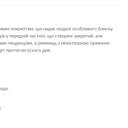
ковим покриттям, що надає моделі особливого блиску.
в у передній частині, що створює закритий, але
ним тенденціям, а ремінець з мініатюрною пряжкою
орт протягом усього дня.
оду.
.