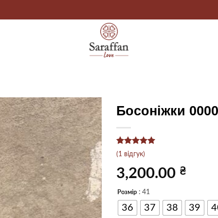
Босоніжки 0000
Рейтинг
1
5
(
1
відгук)
з 5 на
основі
₴
3,200.00
опитування
покупця
: 41
Розмір
36
37
38
39
4