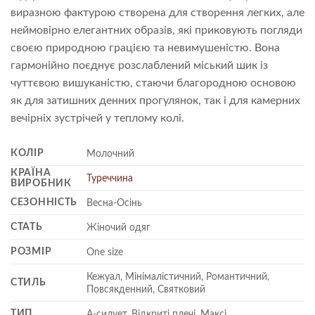
виразною фактурою створена для створення легких, але
неймовірно елегантних образів, які приковують погляди
своєю природною грацією та невимушеністю. Вона
гармонійно поєднує розслаблений міський шик із
чуттєвою вишуканістю, стаючи благородною основою
як для затишних денних прогулянок, так і для камерних
вечірніх зустрічей у теплому колі.
КОЛІР
Молочний
КРАЇНА
Туреччина
ВИРОБНИК
СЕЗОННІСТЬ
Весна-Осінь
СТАТЬ
Жіночий одяг
РОЗМІР
One size
Кежуал, Мінімалістичний, Романтичний,
СТИЛЬ
Повсякденний, Святковий
ТИП
А-силует, Відкриті плечі, Максі