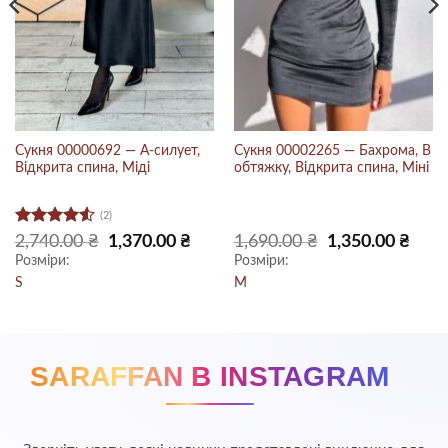
Сукня 00000692 — А-силует,
Сукня 00002265 — Бахрома, В
Відкрита спина, Міді
обтяжку, Відкрита спина, Міні
(2)
Оцінено
Оригінальна
Поточна
Оригінальна
Пото
2,740.00
₴
1,370.00
₴
1,690.00
₴
1,350.00
₴
ціна:
ціна:
ціна:
ціна:
в
4.5
з 5
Розміри:
Розміри:
2,740.00 ₴.
1,370.00 ₴.
1,690.00 ₴.
1,350.
S
M
SARAFFAN В INSTAGRAM