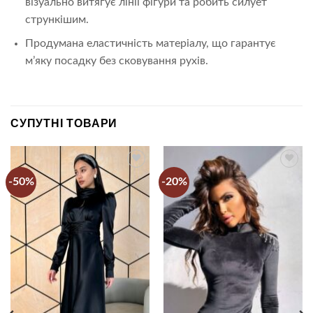
візуально витягує лінії фігури та робить силует
стрункішим.
Продумана еластичність матеріалу, що гарантує
м’яку посадку без сковування рухів.
СУПУТНІ ТОВАРИ
-50%
-20%