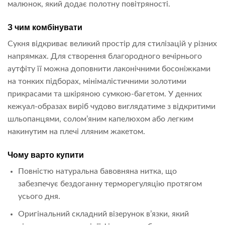
малюнок, який додає полотну повітряності.
З чим комбінувати
Сукня відкриває великий простір для стилізацій у різних
напрямках. Для створення благородного вечірнього
аутфіту її можна доповнити лаконічними босоніжками
на тонких підборах, мінімалістичними золотими
прикрасами та шкіряною сумкою-багетом. У денних
кежуал-образах виріб чудово виглядатиме з відкритими
шльопанцями, солом’яним капелюхом або легким
накинутим на плечі лляним жакетом.
Чому варто купити
Повністю натуральна бавовняна нитка, що
забезпечує бездоганну терморегуляцію протягом
усього дня.
Оригінальний складний візерунок в’язки, який