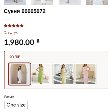
Сукня 00005072
Рейтинг
1
5
(
1
відгук)
з 5 на
основі
₴
1,980.00
опитування
покупця
КОЛІР:
Розмір
One size