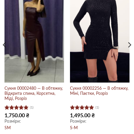
Сукня 00002480 — В обтяжку,
Сукня 00002256 — В обтяжку,
Відкрита спина, Корсетна,
Міні, Паєтки, Розріз
Міді, Розріз
(1)
(1)
Оцінено в
Оцінено в
очна
1,750.00
₴
1,495.00
₴
:
5
з 5
5
з 5
Розміри:
Розміри:
0.00 ₴.
S
M
S-M