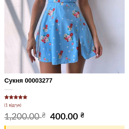
Сукня 00003277
Рейтинг
1
5
(
1
відгук)
з 5 на
основі
₴
Оригінальна
₴
Поточна
1,200.00
400.00
опитування
ціна:
ціна:
покупця