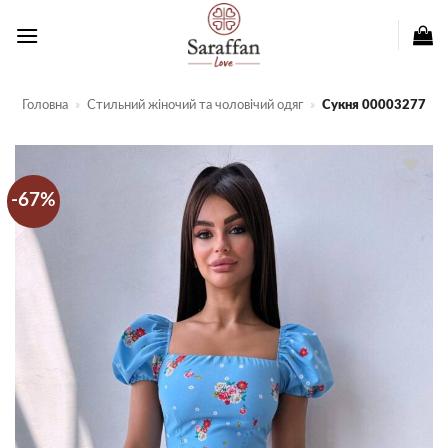
Пропустити
Головна
»
Стильний жіночий та чоловічий одяг
»
Сукня 00003277
-67%