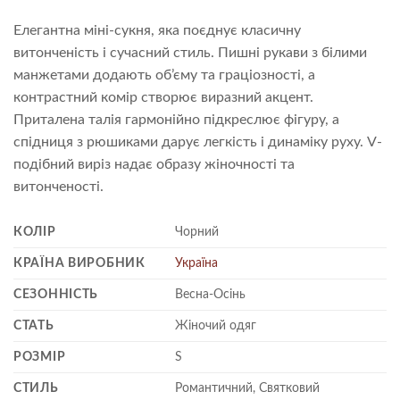
Елегантна міні-сукня, яка поєднує класичну
витонченість і сучасний стиль. Пишні рукави з білими
манжетами додають об’єму та граціозності, а
контрастний комір створює виразний акцент.
Приталена талія гармонійно підкреслює фігуру, а
спідниця з рюшиками дарує легкість і динаміку руху. V-
подібний виріз надає образу жіночності та
витонченості.
КОЛІР
Чорний
КРАЇНА ВИРОБНИК
Україна
СЕЗОННІСТЬ
Весна-Осінь
СТАТЬ
Жіночий одяг
РОЗМІР
S
СТИЛЬ
Романтичний, Святковий