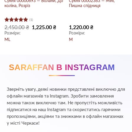
Сукня 00000693 — Волани, До
Сукня 00002363 — Міні,
коліна, Розріз
Пишна спідниця
(1)
Оцінено в
очна
Оригінальна
Поточна
2,450.00
₴
1,225.00
₴
1,220.00
₴
:
ціна:
ціна:
5
з 5
Розміри:
Розміри:
0.00 ₴.
2,450.00 ₴.
1,225.00 ₴.
M
L
M
SARAFFAN В INSTAGRAM
Зверніть увагу, деякі новинки представлені виключно для
офлайн магазинів та Instagram. Зробити замовлення
можна також виключно там. Не пропустіть можливість
підписатися на наш Instagram та скористатись гарячими
пропозиціями, акціями та знижками в офлайн магазинах
у місті Черкаси!