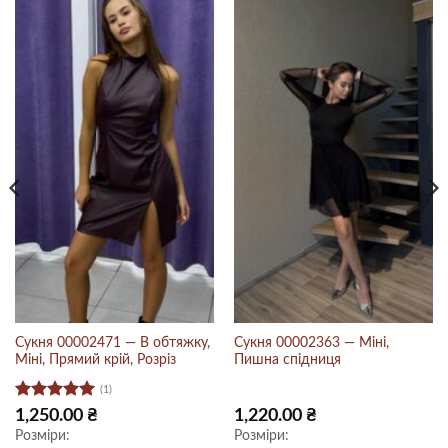
Сукня 00002471 — В обтяжку,
Сукня 00002363 — Міні,
Міні, Прямий крій, Розріз
Пишна спідниця
(1)
Оцінено в
на
1,250.00
₴
1,220.00
₴
5
з 5
Розміри:
Розміри:
 ₴.