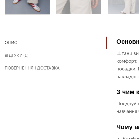
Основн
ОПИС
Штани вик
ВІДГУКИ (1)
комфорт. 
ПОВЕРНЕННЯ І ДОСТАВКА
посадки. 
накладні 
З чим 
Поєднуй ц
навчання 
Чому в
Комфор