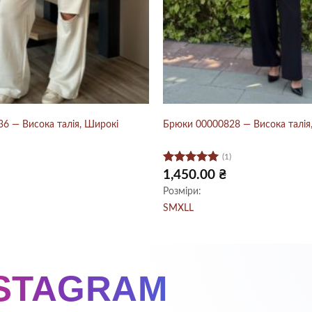
6 — Висока талія, Широкі
Брюки 00000828 — Висока талія
(1)
Оцінено в
1,450.00
₴
5
з 5
Розміри:
S
M
XL
L
NSTAGRAM