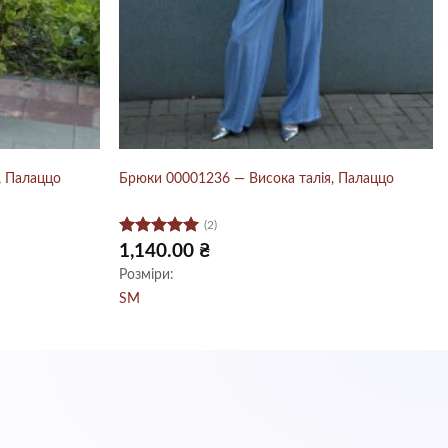
, Палаццо
Брюки 00001236 — Висока талія, Палаццо
(2)
Оцінено в
1,140.00
₴
5
з 5
Розміри:
S
M