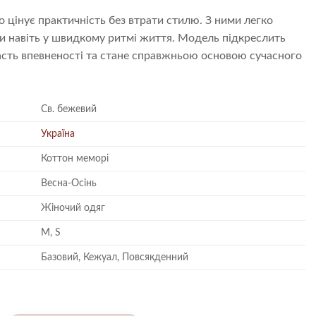
то цінує практичність без втрати стилю. З ними легко
и навіть у швидкому ритмі життя. Модель підкреслить
асть впевненості та стане справжньою основою сучасного
Св. бежевий
Україна
Коттон меморі
Весна-Осінь
Жіночий одяг
M, S
Базовий, Кежуал, Повсякденний