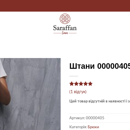
Штани 0000040
Рейтинг
1
5
(
1
відгук)
з 5 на
основі
Цей товар відсутній в наявності і
опитування
покупця
Артикул:
00000405
Категорія:
Брюки