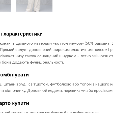
і характеристики
онані з щільного матеріалу «коттон меморі» (50% бавовна, 
Прямий силует доповнений широким еластичним поясом і ре
Манжет низу також оснащений шнурком – легко змінюєш стил
з боків додають функціональності.
комбінувати
і штани з худі, світшотом, футболкою або топом з нашого к
чи відпочинку. Доповнюй кедами, черевиками або кросівками
арто купити
тний матеріал, що тримає форму й не деформується