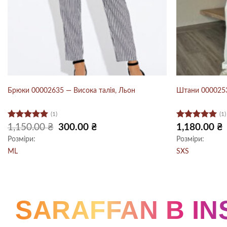
Брюки 00002635 — Висока талія, Льон
Штани 0000253
(1)
(1)
Оцінено в
Оцінено в
Оригінальна
Поточна
1,150.00
₴
300.00
₴
1,180.00
₴
ціна:
ціна:
5
з 5
5
з 5
Розміри:
Розміри:
1,150.00 ₴.
300.00 ₴.
M
L
S
XS
SARAFFAN В I