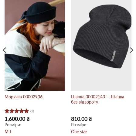
Шапка 00002143 — Шапка
Морячка 00002936
без відвороту
(2)
Оцінено в
1,600.00
₴
810.00
₴
5
з 5
Розміри:
Розміри:
M-L
One size