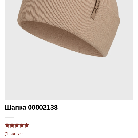
Шапка 00002138
Рейтинг
1
5
(
1
відгук)
з 5 на