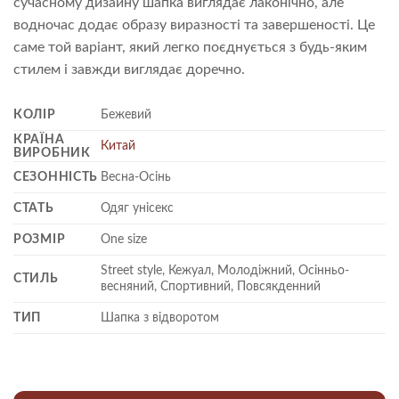
сучасному дизайну шапка виглядає лаконічно, але
водночас додає образу виразності та завершеності. Це
саме той варіант, який легко поєднується з будь-яким
стилем і завжди виглядає доречно.
КОЛІР
Бежевий
КРАЇНА
Китай
ВИРОБНИК
СЕЗОННІСТЬ
Весна-Осінь
СТАТЬ
Одяг унісекс
РОЗМІР
One size
Street style, Кежуал, Молодіжний, Осінньо-
СТИЛЬ
весняний, Спортивний, Повсякденний
ТИП
Шапка з відворотом