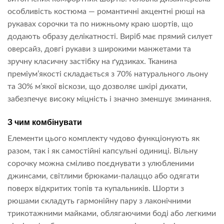
особливість костюма — романтичні акцентні рюші на
рукавах сорочки та по нижньому краю шортів, що
додають образу делікатності. Виріб має прямий силует
оверсайз, довгі рукави з широкими манжетами та
зручну класичну застібку на ґудзиках. Тканина
преміум’якості складається з 70% натурального льону
та 30% м’якої віскози, що дозволяє шкірі дихати,
забезпечує високу міцність і значно зменшує зминання.
З чим комбінувати
Елементи цього комплекту чудово функціонують як
разом, так і як самостійні капсульні одиниці. Вільну
сорочку можна сміливо поєднувати з улюбленими
джинсами, світлими брюками-палаццо або одягати
поверх відкритих топів та купальників. Шорти з
рюшами складуть гармонійну пару з лаконічними
трикотажними майками, облягаючими боді або легкими