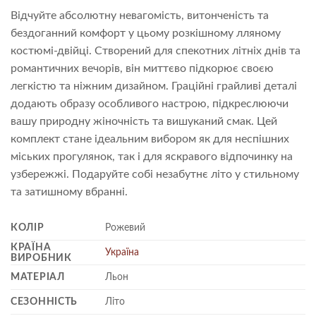
Відчуйте абсолютну невагомість, витонченість та
бездоганний комфорт у цьому розкішному лляному
костюмі-двійці. Створений для спекотних літніх днів та
романтичних вечорів, він миттєво підкорює своєю
легкістю та ніжним дизайном. Граційні грайливі деталі
додають образу особливого настрою, підкреслюючи
вашу природну жіночність та вишуканий смак. Цей
комплект стане ідеальним вибором як для неспішних
міських прогулянок, так і для яскравого відпочинку на
узбережжі. Подаруйте собі незабутнє літо у стильному
та затишному вбранні.
КОЛІР
Рожевий
КРАЇНА
Україна
ВИРОБНИК
МАТЕРІАЛ
Льон
СЕЗОННІСТЬ
Літо