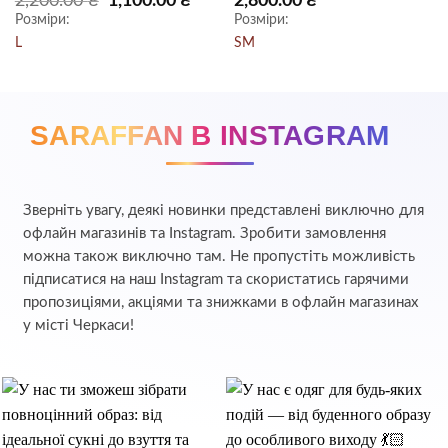
2,200.00
₴
1,100.00
₴
2,800.00
₴
ціна:
ціна:
5
з 5
5
з 5
Розміри:
Розміри:
 ₴.
2,200.00 ₴.
1,100.00 ₴.
L
S
M
SARAFFAN В INSTAGRAM
Зверніть увагу, деякі новинки представлені виключно для
офлайн магазинів та Instagram. Зробити замовлення
можна також виключно там. Не пропустіть можливість
підписатися на наш Instagram та скористатись гарячими
пропозиціями, акціями та знижками в офлайн магазинах
у місті Черкаси!