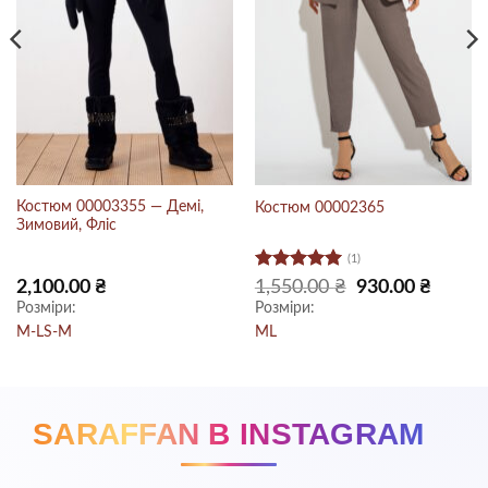
Костюм 00003355 — Демі,
Костюм 00002365
Зимовий, Фліс
(1)
Оцінено в
Оригінальна
Поточн
2,100.00
₴
1,550.00
₴
930.00
₴
ціна:
ціна:
5
з 5
Розміри:
Розміри:
1,550.00 ₴.
930.00 ₴
M-L
S-M
M
L
SARAFFAN В INSTAGRAM