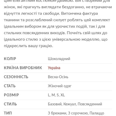
цим елегантним костюмом-двійкою. Він створений для
жінок, які прагнуть виглядати бездоганно, не втрачаючи
відчуття легкості та свободи. Витончена фактура
тканини та розслаблений силует роблять цей комплект
ідеальним вибором як для урочистих подій, так і для
стильних повсякденних виходів. Почніть свій шлях до
ідеального стилю з цією універсальною моделлю, що
підкреслить вашу грацію.
КОЛІР
Шоколадний
КРАЇНА ВИРОБНИК
Україна
СЕЗОННІСТЬ
Весна-Осінь
СТАТЬ
Жіночий одяг
РОЗМІР
L, M, S, XL
СТИЛЬ
Базовий, Кежуал, Повсякденний
ТИП
З брюками, З сорочкою, Палаццо