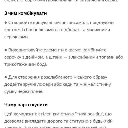
силует, створюючи гармонійний та витончений образ.
З чим комбінувати
● Створюйте вишукані вечірні ансамблі, поєднуючи
костюм із босоніжками на підборах та масивними
сережками.
● Використовуйте елементи окремо: комбінуйте
сорочку з денімом, а штани — з лаконічними топами або
трикотажними боді.
● Для створення розслабленого міського образу
додайте зручні лофери або кеди та мінімалістичну
сумку через плече.
Чому варто купити
Цей комплект є втіленням стилю “тиха розкіш”, що
дозволяє виглядати дорого та статусно в будь-якій