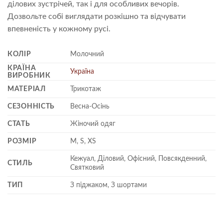
ділових зустрічей, так і для особливих вечорів.
Дозвольте собі виглядати розкішно та відчувати
впевненість у кожному русі.
КОЛІР
Молочний
КРАЇНА
Україна
ВИРОБНИК
МАТЕРІАЛ
Трикотаж
СЕЗОННІСТЬ
Весна-Осінь
СТАТЬ
Жіночий одяг
РОЗМІР
M, S, XS
Кежуал, Діловий, Офісний, Повсякденний,
СТИЛЬ
Святковий
ТИП
З піджаком, З шортами