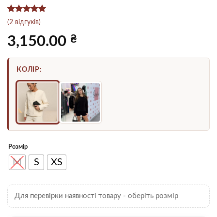
Рейтинг
2
5
(
2
відгуків)
з 5 на
основі
₴
3,150.00
опитування
покупців
КОЛІР:
Розмір
M
S
XS
Для перевірки наявності товару - оберіть розмір