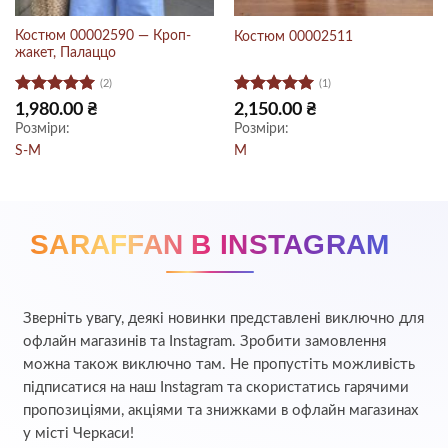
Костюм 00002590 — Кроп-
Костюм 00002511
жакет, Палаццо
(2)
(1)
Оцінено в
Оцінено в
1,980.00
₴
2,150.00
₴
5
з 5
5
з 5
Розміри:
Розміри:
S-M
M
SARAFFAN В INSTAGRAM
Зверніть увагу, деякі новинки представлені виключно для
офлайн магазинів та Instagram. Зробити замовлення
можна також виключно там. Не пропустіть можливість
підписатися на наш Instagram та скористатись гарячими
пропозиціями, акціями та знижками в офлайн магазинах
у місті Черкаси!