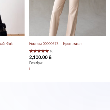
ий, Фліс
Костюм 00000573 — Кроп-жакет
(2)
Оцінено в
2,100.00
₴
5
з 5
Розміри:
L