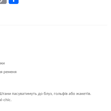
Link
ики
ля ременя
ани пасуватимуть до блуз, гольфів або жакетів.
-chic.