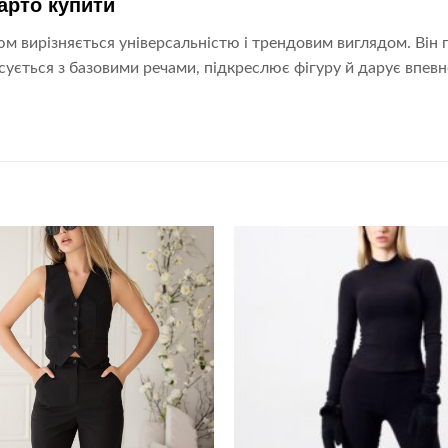
арто купити
м вирізняється універсальністю і трендовим виглядом. Він пі
сується з базовими речами, підкреслює фігуру й дарує впевн