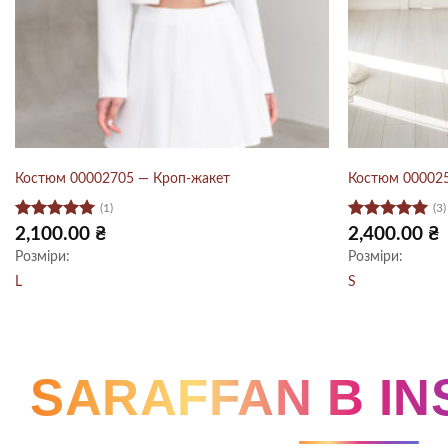
Костюм 00002705 — Кроп-жакет
Костюм 00002
(1)
(3)
Оцінено в
Оцінено в
2,100.00
₴
2,400.00
₴
5
з 5
5
з 5
Розміри:
Розміри:
L
S
SARAFFAN В I