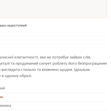
 зараз недоступний.
асної елегантності, яка не потребує зайвих слів.
 деталі та продуманий силует роблять його безпрограшним
е виглядати стильно та впевнено щодня. Ідеальне
 в одному образі.
вий
на
тканина