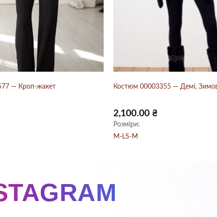
577 — Кроп-жакет
Костюм 00003355 — Демі, Зимов
2,100.00
₴
Розміри:
M-L
S-M
NSTAGRAM