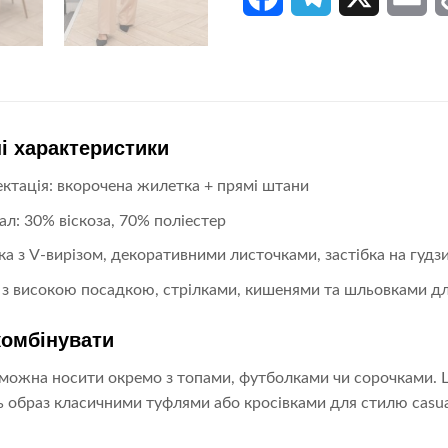
і характеристики
ктація: вкорочена жилетка + прямі штани
ал: 30% віскоза, 70% поліестер
а з V-вирізом, декоративними листочками, застібка на гудз
з високою посадкою, стрілками, кишенями та шльовками д
комбінувати
ожна носити окремо з топами, футболками чи сорочками. Шт
 образ класичними туфлями або кросівками для стилю casual