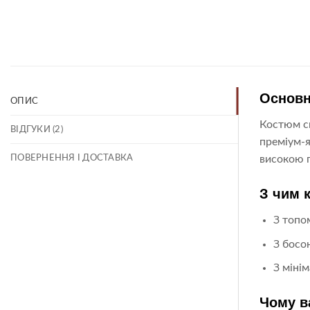
Основн
ОПИС
Костюм ск
ВІДГУКИ (2)
преміум-я
ПОВЕРНЕННЯ І ДОСТАВКА
високою п
З чим 
З топо
З босо
З міні
Чому в