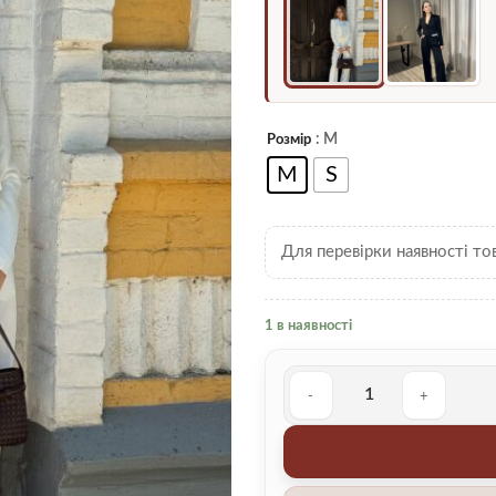
: M
Розмір
M
S
Для перевірки наявності то
1 в наявності
Костюм 00001239 кількість