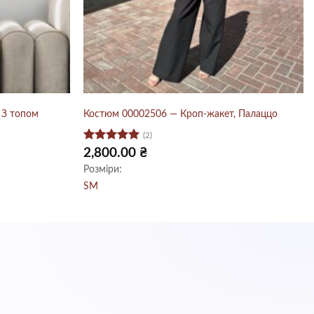
 З топом
Костюм 00002506 — Кроп-жакет, Палаццо
(2)
Оцінено в
2,800.00
₴
5
з 5
Розміри:
S
M