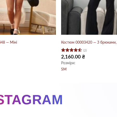
48 — Міні
Костюм 00003420 — З брюками,
(2)
Оцінено
2,160.00
₴
в
4.5
з 5
Розміри:
S
M
NSTAGRAM