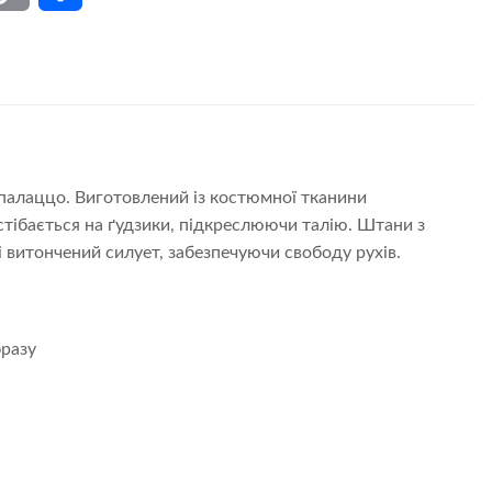
Link
палаццо. Виготовлений із костюмної тканини
стібається на ґудзики, підкреслюючи талію. Штани з
 витончений силует, забезпечуючи свободу рухів.
бразу