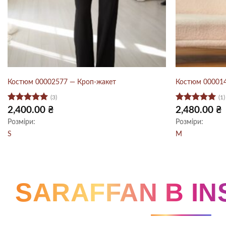
Костюм 00002577 — Кроп-жакет
Костюм 000014
(3)
(1)
Оцінено в
Оцінено в
2,400.00
₴
2,480.00
₴
5
з 5
5
з 5
Розміри:
Розміри:
S
M
SARAFFAN В I