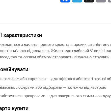
і характеристики
ладається з жилета прямого крою та широких штанів типу 
кості з м’якою підкладкою. Жилет має глибокий V-виріз і за
осадкою та легким об’ємом створюють візуально стрункий і
комбінувати
м, гольфом або сорочкою — для офісного або smart-casual о
ніжками, лоферами або підборами — залежно від настрою
малістичними прикрасами — для завершеного стильного луку
арто купити