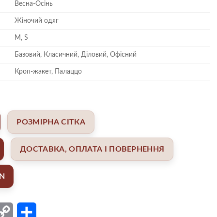
Весна-Осінь
Жіночий одяг
M, S
Базовий, Класичний, Діловий, Офісний
Кроп-жакет, Палаццо
РОЗМІРНА СІТКА
ДОСТАВКА, ОПЛАТА І ПОВЕРНЕННЯ
AN
ail
Copy
Поділитися