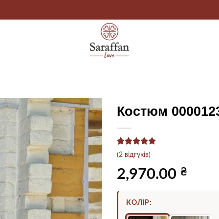
Костюм 000012
Рейтинг
2
5
(
2
відгуків)
з 5 на
основі
₴
2,970.00
опитування
покупців
КОЛІР: