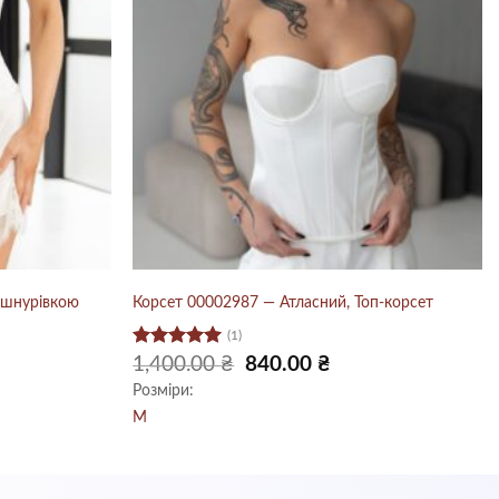
 шнурівкою
Корсет 00002987 — Атласний, Топ-корсет
(1)
Оцінено в
Оригінальна
Поточна
1,400.00
₴
840.00
₴
ціна:
ціна:
5
з 5
Розміри:
1,400.00 ₴.
840.00 ₴.
M