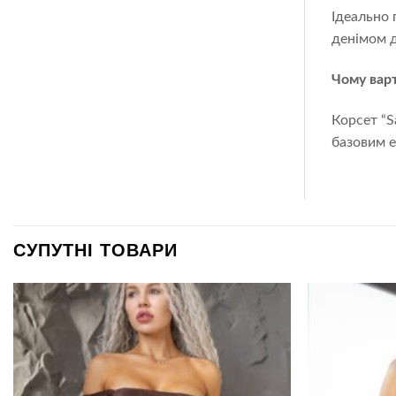
Ідеально 
денімом д
Чому вар
Корсет “S
базовим е
СУПУТНІ ТОВАРИ