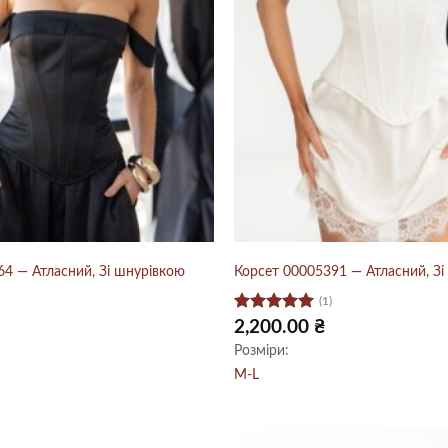
64 — Атласний, Зі шнурівкою
Корсет 00005391 — Атласний, Зі
(1)
Оцінено в
2,200.00
₴
5
з 5
Розміри:
M-L