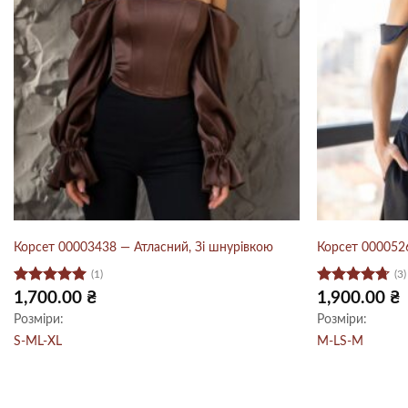
Корсет 00003438 — Атласний, Зі шнурівкою
Корсет 000052
(1)
(3)
Оцінено в
Оцінено в
1,700.00
₴
1,900.00
₴
5
з 5
4.67
з 5
Розміри:
Розміри:
S-M
L-XL
M-L
S-M