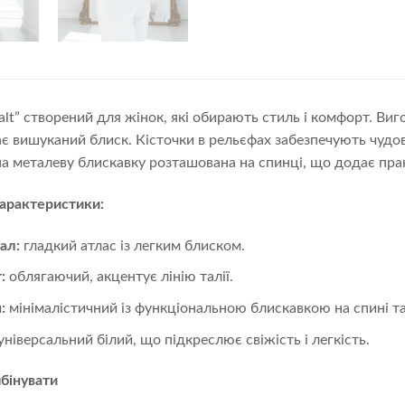
alt” створений для жінок, які обирають стиль і комфорт. Виг
ає вишуканий блиск. Кісточки в рельєфах забезпечують чудо
на металеву блискавку розташована на спинці, що додає прак
характеристики:
ал:
гладкий атлас із легким блиском.
т:
облягаючий, акцентує лінію талії.
н:
мінімалістичний із функціональною блискавкою на спині т
універсальний білий, що підкреслює свіжість і легкість.
бінувати