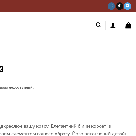
3
 зараз недоступний.
підкреслює вашу красу. Елегантний білий корсет із
човим елементом вашого образу. Його витончений дизайн