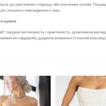
пасує до приталених спідниць або класичних штанів. Поєдну
ля стильного повсякденного луку.
то купити
alt” поєднує витонченість і практичність, дозволяючи вигляд
лементом гардеробу, додаючи впевненості кожній власниці