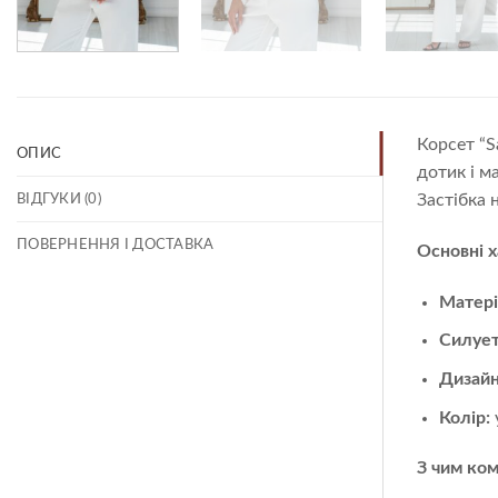
Корсет “S
ОПИС
дотик і м
Застібка 
ВІДГУКИ (0)
ПОВЕРНЕННЯ І ДОСТАВКА
Основні 
Матері
Силуе
Дизай
Колір:
З чим ком