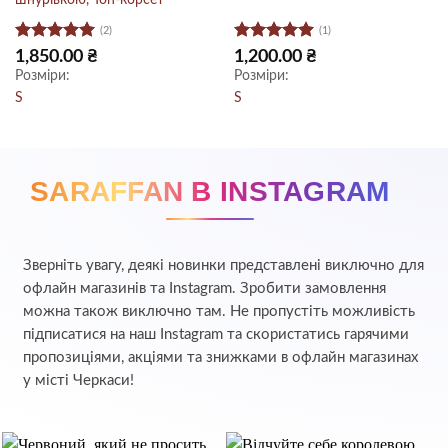
шнурівкою, Топ-корсет
(2)
(1)
Оцінено в
Оцінено в
1,850.00
₴
1,200.00
₴
5
з 5
5
з 5
Розміри:
Розміри:
S
S
SARAFFAN В INSTAGRAM
Зверніть увагу, деякі новинки представлені виключно для
офлайн магазинів та Instagram. Зробити замовлення
можна також виключно там. Не пропустіть можливість
підписатися на наш Instagram та скористатись гарячими
пропозиціями, акціями та знижками в офлайн магазинах
у місті Черкаси!