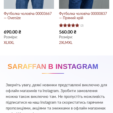
Футболка чоловіча 00003667
Футболка чоловіча 00000837
— Oversize
— Прямий крій
(2)
Оцінено в
690.00
₴
560.00
₴
5
з 5
Розміри:
Розміри:
XL
XXL
2XL
M
XL
SARAFFAN В INSTAGRAM
Зверніть увагу, деякі новинки представлені виключно для
офлайн магазинів та Instagram. Зробити замовлення
можна також виключно там. Не пропустіть можливість
підписатися на наш Instagram та скористатись гарячими
пропозиціями, акціями та знижками в офлайн магазинах