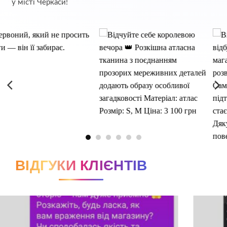
у місті Черкаси!
ВІДГУКИ КЛІЄНТІВ