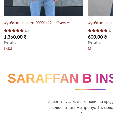
Футболка чоловіча 00001419 — Oversize
Футболка чоло
(2)
(1)
Оцінено в
Оцінено в
1,360.00
₴
600.00
₴
5
з 5
5
з 5
Розміри:
Розміри:
L
M
XL
M
SARAFFAN В I
Зверніть увагу, деякі новинки пр
виключно там. Не пропустіть можл