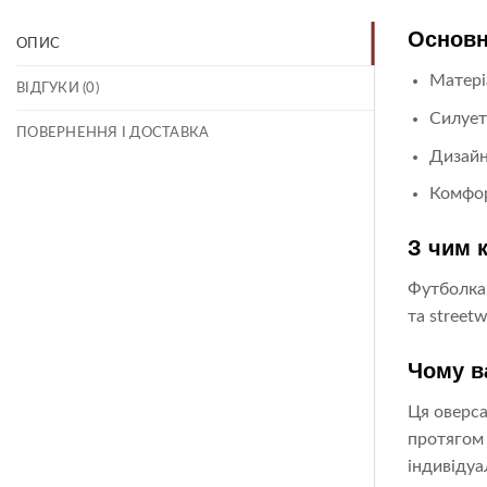
Основн
ОПИС
Матері
ВІДГУКИ (0)
Силует
ПОВЕРНЕННЯ І ДОСТАВКА
Дизайн
Комфор
З чим 
Футболка 
та street
Чому в
Ця оверса
протягом 
індивідуа