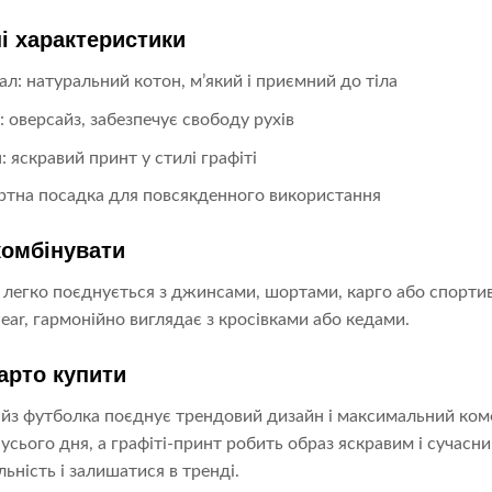
і характеристики
ал: натуральний котон, м’який і приємний до тіла
: оверсайз, забезпечує свободу рухів
: яскравий принт у стилі графіті
тна посадка для повсякденного використання
комбінувати
легко поєднується з джинсами, шортами, карго або спорти
wear, гармонійно виглядає з кросівками або кедами.
арто купити
йз футболка поєднує трендовий дизайн і максимальний комф
усього дня, а графіті-принт робить образ яскравим і сучасни
льність і залишатися в тренді.