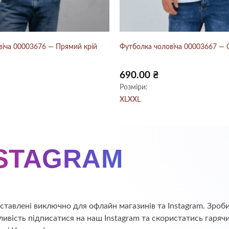
віча 00003676 — Прямий крій
Футболка чоловіча 00003667 — O
690.00
₴
Розміри:
XL
XXL
NSTAGRAM
едставлені виключно для офлайн магазинів та Instagram. Зр
ивість підписатися на наш Instagram та скористатись гаряч