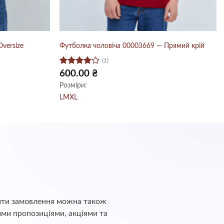
versize
Футболка чоловіча 00003669 — Прямий крій
(1)
Оцінено
600.00
₴
в
4
з 5
Розміри:
L
M
XL
обити замовлення можна також
ими пропозиціями, акціями та