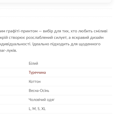
им графіті-принтом — вибір для тих, хто любить сміливі
 крій створює розслаблений силует, а яскравий дизайн
індивідуальності. Ідеально підходить для щоденного
ar-луків.
Білий
Туреччина
Коттон
Весна-Осінь
Чоловічий одяг
L, M, S, XL