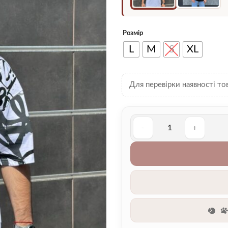
Розмір
L
M
S
XL
Для перевірки наявності то
Футболка чоловіча 00001420