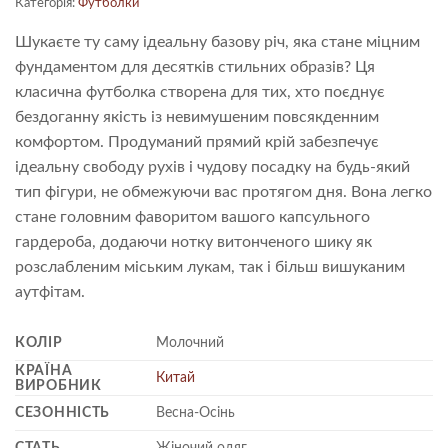
Категорія:
Футболки
Шукаєте ту саму ідеальну базову річ, яка стане міцним
фундаментом для десятків стильних образів? Ця
класична футболка створена для тих, хто поєднує
бездоганну якість із невимушеним повсякденним
комфортом. Продуманий прямий крій забезпечує
ідеальну свободу рухів і чудову посадку на будь-який
тип фігури, не обмежуючи вас протягом дня. Вона легко
стане головним фаворитом вашого капсульного
гардероба, додаючи нотку витонченого шику як
розслабленим міським лукам, так і більш вишуканим
аутфітам.
КОЛІР
Молочний
КРАЇНА
Китай
ВИРОБНИК
СЕЗОННІСТЬ
Весна-Осінь
СТАТЬ
Жіночий одяг