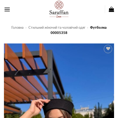
Пропустити
Головна
»
Стильний жіночий та чоловічий одяг
»
Футболка
00005358