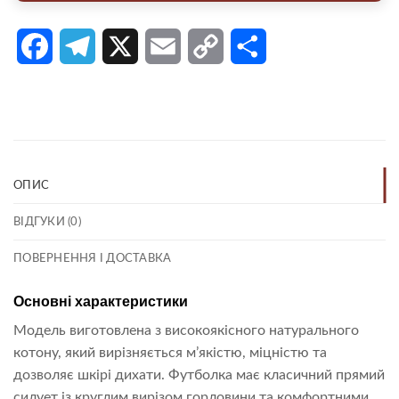
Facebook
Telegram
X
Email
Copy
Поділитися
Link
ОПИС
ВІДГУКИ (0)
ПОВЕРНЕННЯ І ДОСТАВКА
Основні характеристики
Модель виготовлена з високоякісного натурального
котону, який вирізняється м’якістю, міцністю та
дозволяє шкірі дихати. Футболка має класичний прямий
силует із круглим вирізом горловини та комфортними