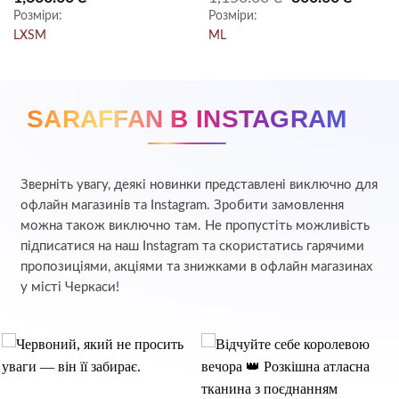
ціна:
ціна:
5
з 5
5
з 5
Розміри:
Розміри:
1,150.00 ₴.
300.00 ₴
L
XS
M
M
L
SARAFFAN В INSTAGRAM
Зверніть увагу, деякі новинки представлені виключно для
офлайн магазинів та Instagram. Зробити замовлення
можна також виключно там. Не пропустіть можливість
підписатися на наш Instagram та скористатись гарячими
пропозиціями, акціями та знижками в офлайн магазинах
у місті Черкаси!