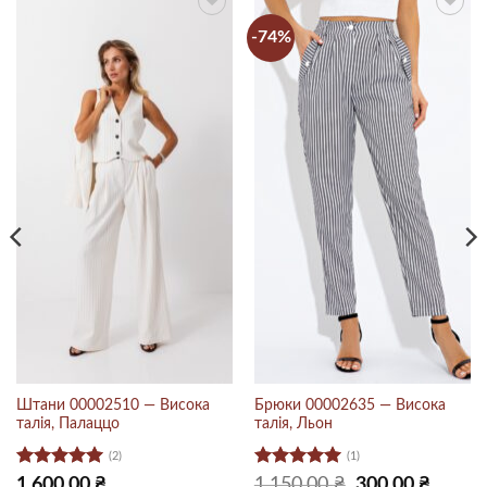
-74%
Штани 00002510 — Висока
Брюки 00002635 — Висока
талія, Палаццо
талія, Льон
(2)
(1)
Оцінено в
Оцінено в
Оригінальна
Поточн
1,600.00
₴
1,150.00
₴
300.00
₴