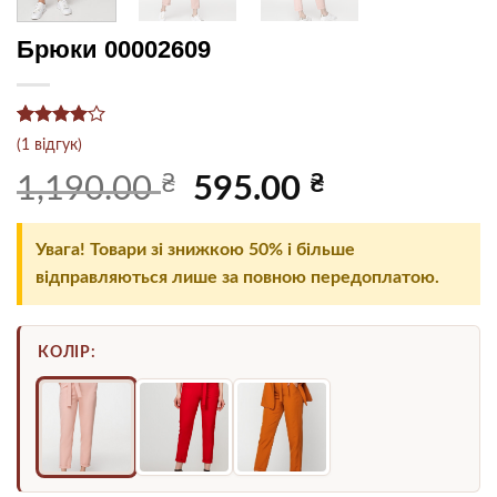
Брюки 00002609
Рейтинг
1
(
1
відгук)
4
з 5 на
основі
₴
Оригінальна
₴
Поточна
1,190.00
595.00
опитування
ціна:
ціна:
покупця
1,190.00 ₴.
595.00 ₴.
Увага! Товари зі знижкою 50% і більше
відправляються лише за повною передоплатою.
КОЛІР: