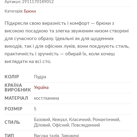
Артикул:
2911170189052
Категорія:
Брюки
Підкресли свою виразність і комфорт — брюки з
високою посадкою та злегка звуженим низом створені
для сучасного образу. Ідеальні як для щоденних
виходів, так і для офісних луків, вони поєднують стиль,
практичність і зручність — обирай їх, коли хочеш
виглядати на всі сто.
КОЛІР
Пудра
КРАЇНА
Україна
ВИРОБНИК
МАТЕРІАЛ
кост.тканина
РОЗМІР
S
Базовий, Кежуал, Класичний, Романтичний,
СТИЛЬ
Діловий, Офісний, Повсякденний
ТИП
Висока талія, Завужені