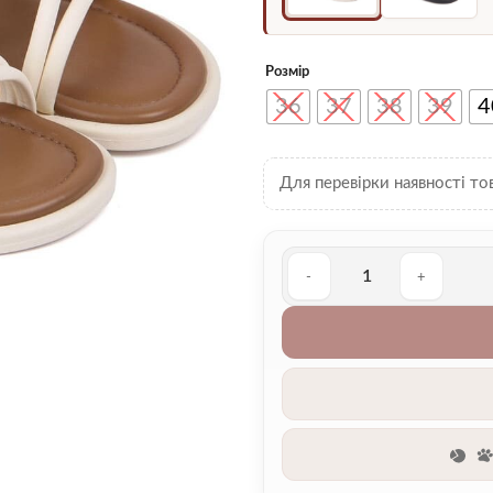
Розмір
36
37
38
39
4
Для перевірки наявності то
Босоніжки 00005163 кількіс