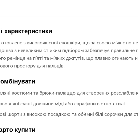
і характеристики
готовлене з високоякісної екошкіри, що за своєю м’якістю 
дошва з невеликим стійким підбором забезпечує правильне п
го ремінця на п’яті та м’яких джгутів, що плавно огинають н
ового простору для пальців.
комбінувати
 лляні костюми та брюки-палаццо для створення розслаблено
бавовняні сукні довжини міді або сарафани в етно-стилі.
ві шорти з високою посадкою та об’ємні білі сорочки для с
арто купити