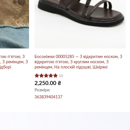
ою п’ятою, З
Босоніжки 00005285 — З відкритим носком, З
, З ремінцем, З
відкритою п’ятою, З круглим носком, З
ідборі
ремінцем, На плоскій підошві, Шкіряні
(2)
Оцінено в
2,250.00
₴
5
з 5
Розміри:
36
38
39
40
41
37