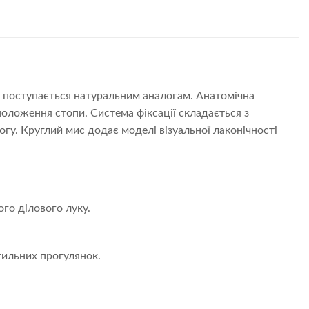
не поступається натуральним аналогам. Анатомічна
оложення стопи. Система фіксації складається з
огу. Круглий мис додає моделі візуальної лаконічності
го ділового луку.
тильних прогулянок.