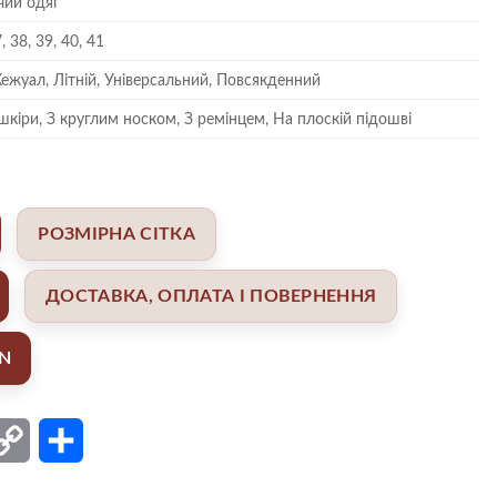
чий одяг
, 38, 39, 40, 41
Кежуал, Літній, Універсальний, Повсякденний
шкіри, З круглим носком, З ремінцем, На плоскій підошві
РОЗМІРНА СІТКА
ДОСТАВКА, ОПЛАТА І ПОВЕРНЕННЯ
AN
ail
Copy
Поділитися
Link