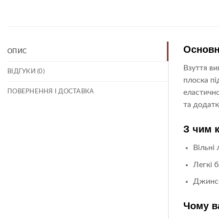
Основн
ОПИС
Взуття ви
ВІДГУКИ (0)
плоска пі
ПОВЕРНЕННЯ І ДОСТАВКА
еластично
та додатк
З чим 
Вільні
Легкі 
Джинсо
Чому в