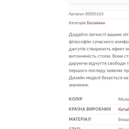
Артикул:
00005163
Категорія:
Босоніжки
Додайте легкості вашим лі
філософію сучасного комфор
джгутів створюють ефект не
витонченість стопи. Вони с
даруючи відчуття свободи та
першого погляду заявляє пр
Дизайн моделі базується на 
значення.
КОЛІР
Моло
КРАЇНА ВИРОБНИК
Кита
МАТЕРІАЛ
Екош