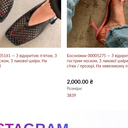
5161 — З відкритою п’ятою, З
Босоніжки 00005275 — З відкрит
ком, З лакової шкіри, На
гострим носком, З лакової шкіри
і
сітки / прозорі, На невеликому п
2,000.00
₴
Розміри:
38
39