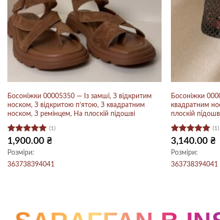
Босоніжки 00005350 — Із замші, З відкритим
Босоніжки 0000
носком, З відкритою п’ятою, З квадратним
квадратним нос
носком, З ремінцем, На плоскій підошві
плоскій підошв
(1)
(1)
Оцінено в
Оцінено в
1,900.00
₴
3,140.00
₴
5
з 5
5
з 5
Розміри:
Розміри:
36
37
38
39
40
41
36
37
38
39
40
41