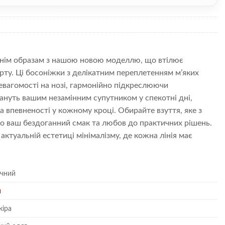
тнім образам з нашою новою моделлю, що втілює
ту. Ці босоніжки з делікатним переплетенням м’яких
вагомості на нозі, гармонійно підкреслюючи
тануть вашим незамінним супутником у спекотні дні,
 впевненості у кожному кроці. Обирайте взуття, яке з
о ваш бездоганний смак та любов до практичних рішень.
актуальній естетиці мінімалізму, де кожна лінія має
чний
й
кіра